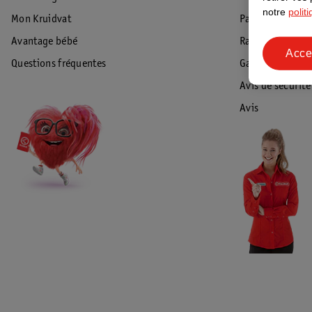
notre
polit
Mon Kruidvat
Paiement
Avantage bébé
Rappel & Retour
Acce
Questions fréquentes
Garantie
Avis de sécurité
Avis