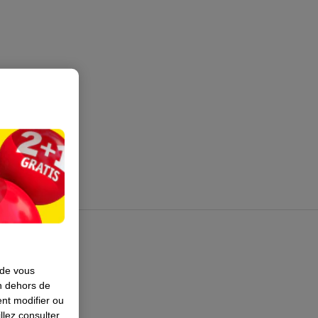
 de vous
en dehors de
nt modifier ou
llez consulter