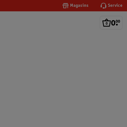
Magasins
Service
0
.
00