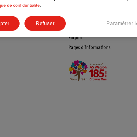
ique de confidentialité
.
Coordonnées de l’entreprise
Plus durable
pter
Refuser
Paramétrer l
Réseaux sociaux
Emploi
Pages d’informations