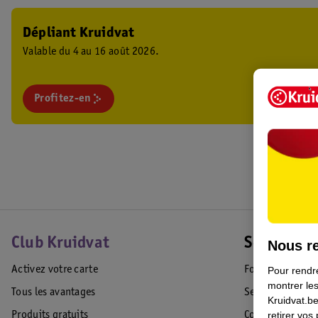
Dépliant Kruidvat
Valable du 4 au 16 août 2026.
Profitez-en
Club Kruidvat
Service Cl
Nous re
Activez votre carte
Foire aux quest
Pour rendre
montrer les
Tous les avantages
Service Clientèl
Kruidvat.be
retirer vos
Produits gratuits
Commande & Liv