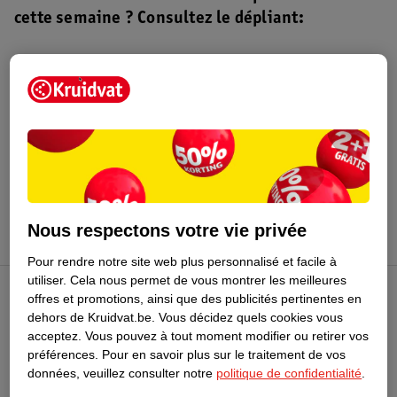
cette semaine ? Consultez le dépliant:
Dépliant Kruidvat
Valable du 4 au 16 août 2026.
Profitez-en
Nous respectons votre vie privée
Pour rendre notre site web plus personnalisé et facile à
utiliser.
Cela nous permet de vous montrer les meilleures
offres et promotions, ainsi que des publicités pertinentes en
Club Kruidvat
dehors de Kruidvat.be.
Vous décidez quels cookies vous
acceptez.
Vous pouvez à tout moment modifier ou retirer vos
préférences.
Pour en savoir plus sur le traitement de vos
Service Clientèle
données, veuillez consulter notre
politique de confidentialité
.