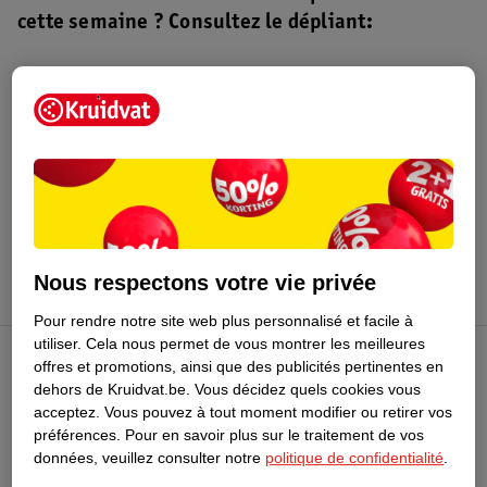
cette semaine ? Consultez le dépliant:
Dépliant Kruidvat
Valable du 4 au 16 août 2026.
Profitez-en
Nous respectons votre vie privée
Pour rendre notre site web plus personnalisé et facile à
utiliser.
Cela nous permet de vous montrer les meilleures
offres et promotions, ainsi que des publicités pertinentes en
Club Kruidvat
dehors de Kruidvat.be.
Vous décidez quels cookies vous
acceptez.
Vous pouvez à tout moment modifier ou retirer vos
préférences.
Pour en savoir plus sur le traitement de vos
Service Clientèle
données, veuillez consulter notre
politique de confidentialité
.