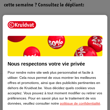
cette semaine ? Consultez le dépliant:
Dépliant Kruidvat
Valable du 4 au 16 août 2026.
Profitez-en
Nous respectons votre vie privée
Pour rendre notre site web plus personnalisé et facile à
utiliser.
Cela nous permet de vous montrer les meilleures
offres et promotions, ainsi que des publicités pertinentes en
Club Kruidvat
dehors de Kruidvat.be.
Vous décidez quels cookies vous
acceptez.
Vous pouvez à tout moment modifier ou retirer vos
préférences.
Pour en savoir plus sur le traitement de vos
Service Clientèle
données, veuillez consulter notre
politique de confidentialité
.