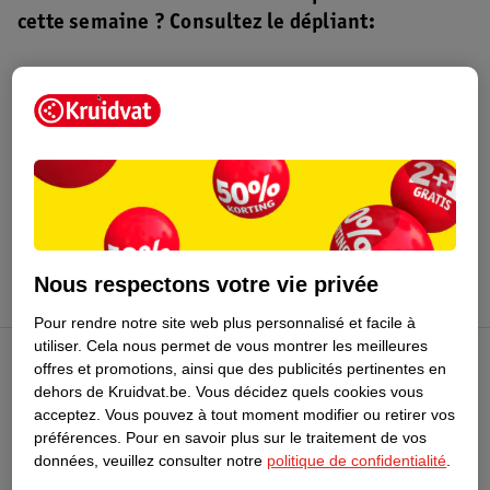
cette semaine ? Consultez le dépliant:
Dépliant Kruidvat
Valable du 4 au 16 août 2026.
Profitez-en
Nous respectons votre vie privée
Pour rendre notre site web plus personnalisé et facile à
utiliser.
Cela nous permet de vous montrer les meilleures
offres et promotions, ainsi que des publicités pertinentes en
Club Kruidvat
dehors de Kruidvat.be.
Vous décidez quels cookies vous
acceptez.
Vous pouvez à tout moment modifier ou retirer vos
préférences.
Pour en savoir plus sur le traitement de vos
Service Clientèle
données, veuillez consulter notre
politique de confidentialité
.