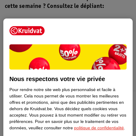
cette semaine ? Consultez le dépliant:
Dépliant Kruidvat
Valable du 4 au 16 août 2026.
Profitez-en
Nous respectons votre vie privée
Pour rendre notre site web plus personnalisé et facile à
utiliser.
Cela nous permet de vous montrer les meilleures
offres et promotions, ainsi que des publicités pertinentes en
Club Kruidvat
dehors de Kruidvat.be.
Vous décidez quels cookies vous
acceptez.
Vous pouvez à tout moment modifier ou retirer vos
préférences.
Pour en savoir plus sur le traitement de vos
Service Clientèle
données, veuillez consulter notre
politique de confidentialité
.