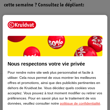
cette semaine ? Consultez le dépliant:
Dépliant Kruidvat
Valable du 4 au 16 août 2026.
Profitez-en
Nous respectons votre vie privée
Pour rendre notre site web plus personnalisé et facile à
utiliser.
Cela nous permet de vous montrer les meilleures
offres et promotions, ainsi que des publicités pertinentes en
Club Kruidvat
dehors de Kruidvat.be.
Vous décidez quels cookies vous
acceptez.
Vous pouvez à tout moment modifier ou retirer vos
préférences.
Pour en savoir plus sur le traitement de vos
Service Clientèle
données, veuillez consulter notre
politique de confidentialité
.