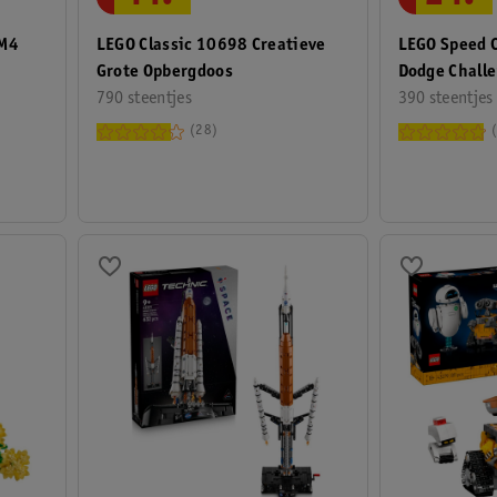
 M4
LEGO Classic 10698 Creatieve
LEGO Speed 
Grote Opbergdoos
Dodge Challe
790 steentjes
Sportauto
390 steentjes
28