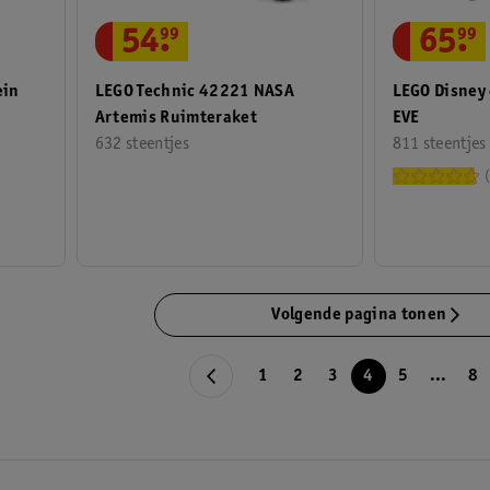
65
.
99
54
.
99
ein
LEGO Disney
LEGO Technic 42221 NASA
EVE
Artemis Ruimteraket
811 steentjes
632 steentjes
Volgende pagina tonen
1
2
3
4
5
...
8