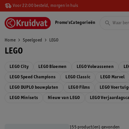
Voor 22:00 besteld, morgen in huis
Promo's
Categorieën
Home
Speelgoed
LEGO
LEGO
LEGO City
LEGO Bloemen
LEGO Volwassenen
LE
LEGO Speed Champions
LEGO Classic
LEGO Marvel
LEGO DUPLO bouwplaten
LEGO Films
LEGO Voertui
LEGO Minisets
Nieuw van LEGO
LEGO Verjaardagsc
155 product(en) gevonden