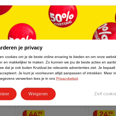
Plants
Hamburgert
217 steentjes
194 steentjes
15
rderen je privacy
ken cookies om je de beste online ervaring te bieden en om onze websi
er en makkelijker te maken.
Zo kunnen we jou de beste acties en aanb
e dat je ook buiten Kruidvat.be relevante advertenties ziet.
Je bepaalt
accepteert.
Je kunt je voorkeuren altijd aanpassen of intrekken.
Meer in
gegevens verwerken lees je in ons
Privacybeleid
.
pteer
Weigeren
Zelf cooki
44
.
99
24
.
99