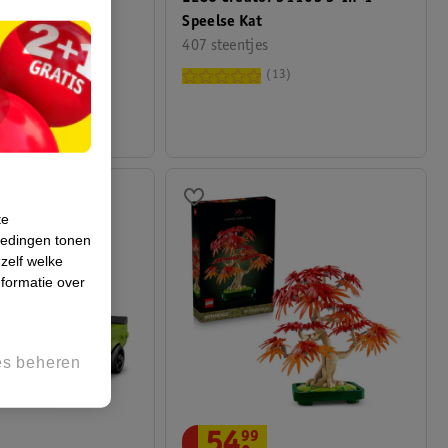
ruck
Speelse Kat
407 steentjes
17
13
te
iedingen tonen
 zelf welke
formatie over
es beheren
54
.
99