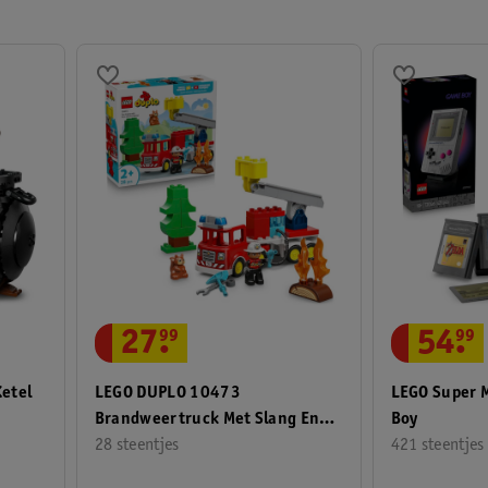
27
.
99
54
.
99
etel
LEGO DUPLO 10473
LEGO Super 
Brandweertruck Met Slang En
Boy
Brandweerman
28 steentjes
421 steentjes