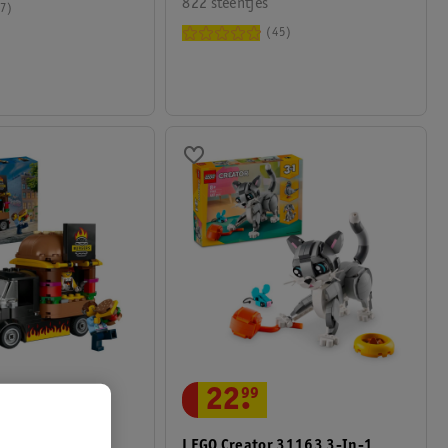
822 steentjes
7
45
22
.
99
0404
LEGO Creator 31163 3-In-1