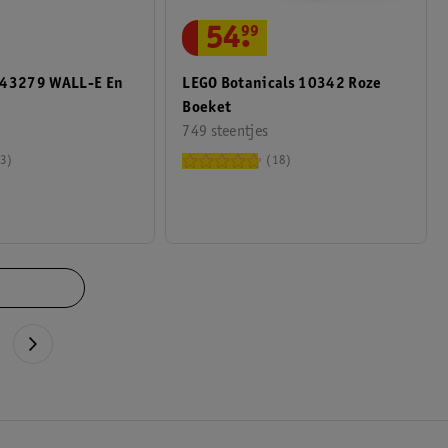
54
.
99
 43279 WALL-E En
LEGO Botanicals 10342 Roze
Boeket
749 steentjes
3
18