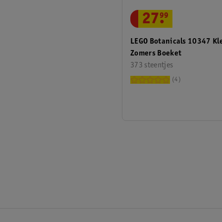
27
.
99
LEGO Botanicals 10347 Kl
Zomers Boeket
373 steentjes
4