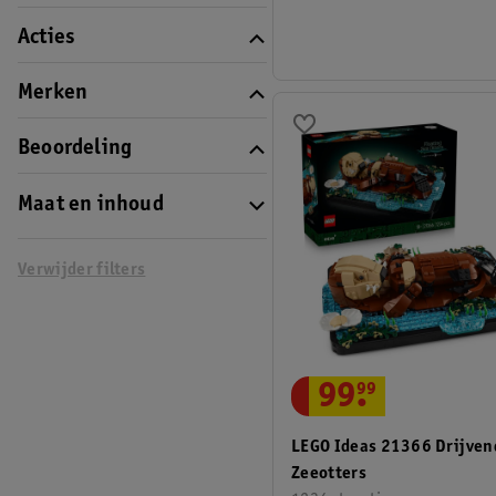
Acties
Merken
Beoordeling
Maat en inhoud
Verwijder filters
99
.
99
LEGO Ideas 21366 Drijven
Zeeotters