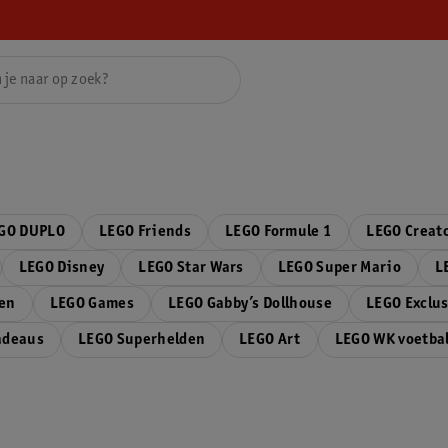
GO DUPLO
LEGO Friends
LEGO Formule 1
LEGO Creat
LEGO Disney
LEGO Star Wars
LEGO Super Mario
L
gen
LEGO Games
LEGO Gabby’s Dollhouse
LEGO Exclus
adeaus
LEGO Superhelden
LEGO Art
LEGO WK voetba