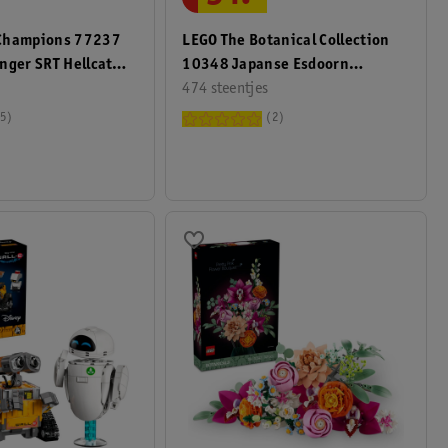
Champions 77237
LEGO The Botanical Collection
nger SRT Hellcat
10348 Japanse Esdoorn
Bonsaiboompje
474 steentjes
5
2