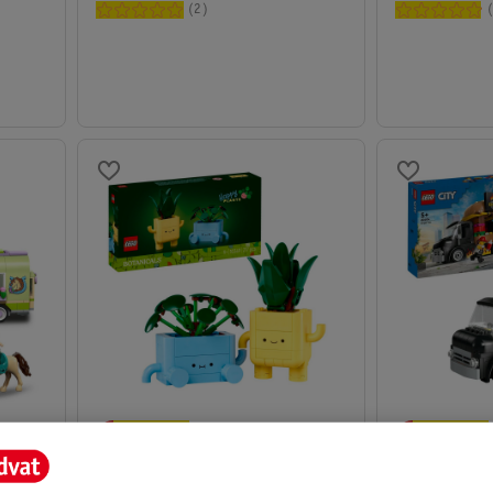
2
17
.
99
17
.
99
r Met
LEGO Botanicals 10349 Happy
LEGO City 6