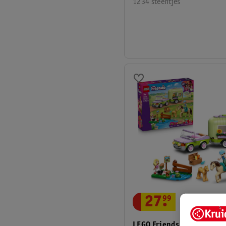
1234 steentjes
27
.
99
LEGO Friends 42695 Traile