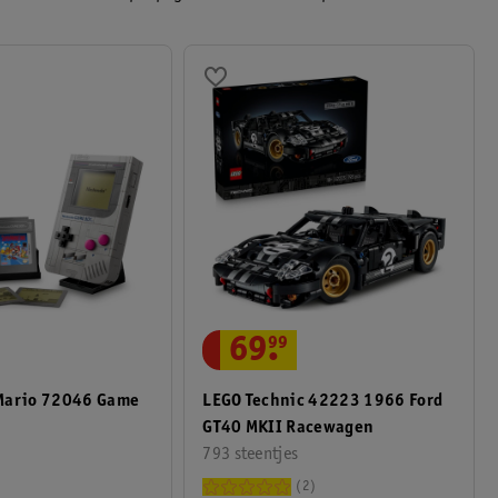
69
.
99
LEGO Technic 42223 1966 Ford
Mario 72046 Game
GT40 MKII Racewagen
793 steentjes
2