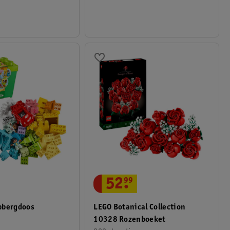
52
.
99
LEGO Botanical Collection
pbergdoos
10328 Rozenboeket