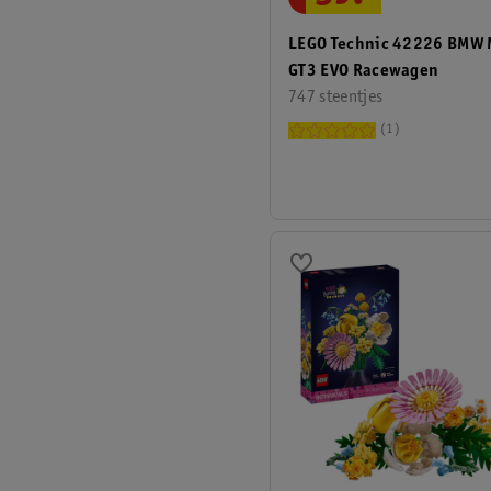
LEGO Technic 42226 BMW
GT3 EVO Racewagen
747 steentjes
1