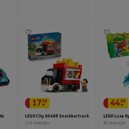
17
.
99
44
.
99
de
LEGO City 60488 Snackbartruck
LEGO Luxe O
216 steentjes
85 steentjes