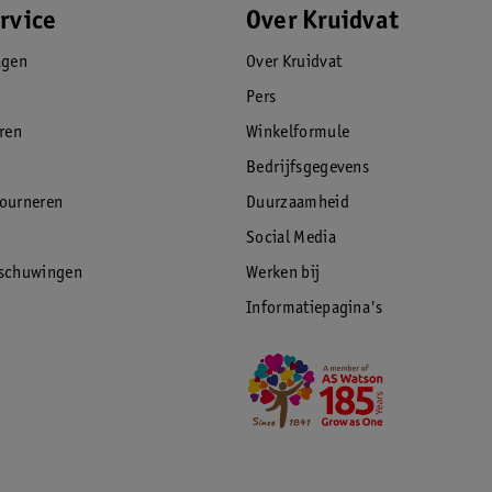
rvice
Over Kruidvat
agen
Over Kruidvat
Pers
eren
Winkelformule
Bedrijfsgegevens
tourneren
Duurzaamheid
Social Media
rschuwingen
Werken bij
Informatiepagina's