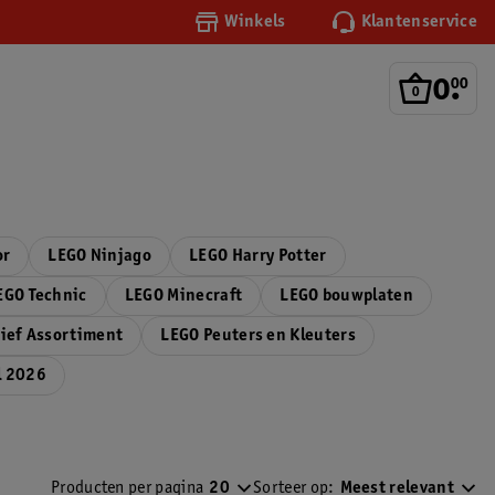
Winkels
Klantenservice
0
.
00
or
LEGO Ninjago
LEGO Harry Potter
EGO Technic
LEGO Minecraft
LEGO bouwplaten
ief Assortiment
LEGO Peuters en Kleuters
l 2026
Producten per pagina
20
Sorteer op:
Meest relevant