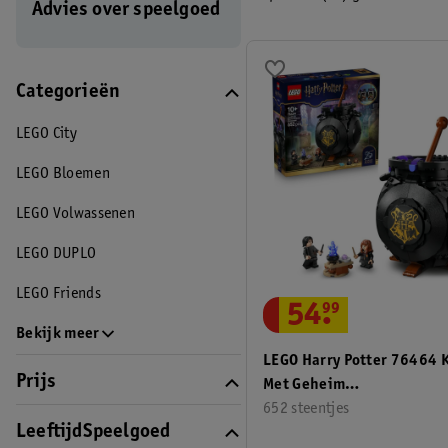
Advies over speelgoed
Categorieën
LEGO City
LEGO Bloemen
LEGO Volwassenen
LEGO DUPLO
LEGO Friends
54
.
99
Bekijk meer
LEGO Harry Potter 76464 K
Prijs
Met Geheim
Toverdrankenklaslokaal
652 steentjes
LeeftijdSpeelgoed