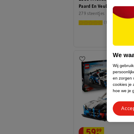
Paard En Veulen
279 steentjes
1
We waa
Wij gebrui
persoonlijk
en zorgen w
cookies je 
hoe we je 
Acce
59
.
99