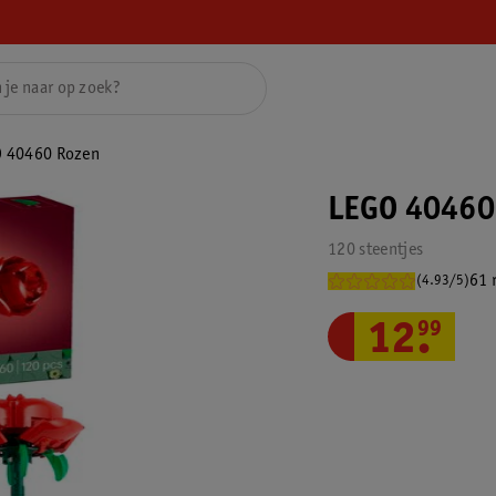
 40460 Rozen
LEGO 40460
120 steentjes
61 
(4.93/5)
12
.
99