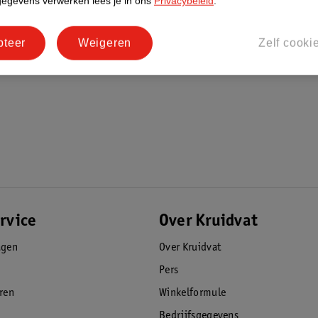
gegevens verwerken lees je in ons
Privacybeleid
.
pteer
Weigeren
Zelf cooki
rvice
Over Kruidvat
agen
Over Kruidvat
Pers
eren
Winkelformule
Bedrijfsgegevens