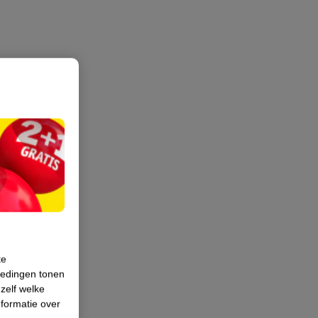
te
iedingen tonen
 zelf welke
formatie over