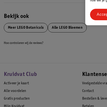
hoe we je 
Acce
Bekijk ook
Meer
LEGO Botanicals
Alle LEGO Bloemen
Hoe controleren wij de reviews?
Kruidvat Club
Klantense
Activeer je kaart
Veelgestelde vr
Alle voordelen
Contact
Gratis producten
Bestellen & lev
Mijn Kruidvat
Betalen