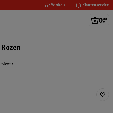
Winkels
Klantenservice
0
.
00
 Rozen
reviews