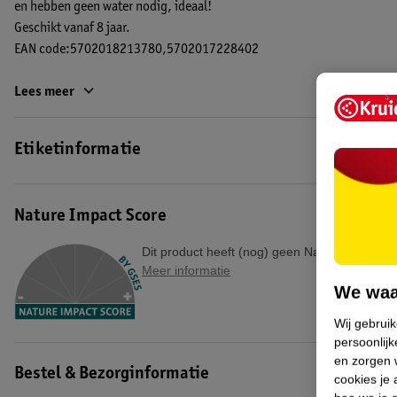
en hebben geen water nodig, ideaal!
Geschikt vanaf 8 jaar.
EAN code:5702018213780,5702017228402
Lees meer
Etiketinformatie
Nature Impact Score
Dit product heeft (nog) geen Nature Impact S
Meer informatie
We waa
Wij gebrui
persoonlijk
en zorgen w
Bestel & Bezorginformatie
cookies je 