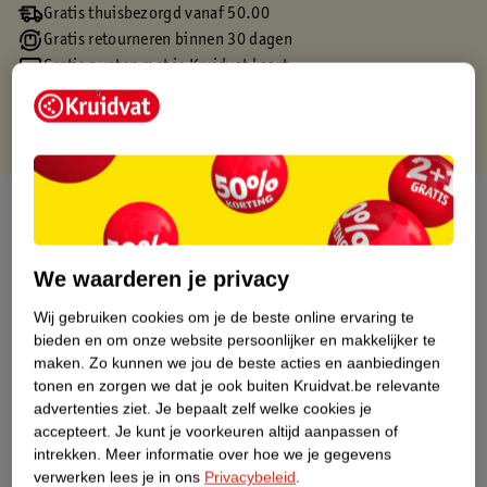
Gratis thuisbezorgd vanaf 50.00
Gratis retourneren binnen 30 dagen
Gratis punten met je Kruidvat kaart
Over dit product
Productinformatie
We waarderen je privacy
Wij gebruiken cookies om je de beste online ervaring te
Etiketinformatie
bieden en om onze website persoonlijker en makkelijker te
maken.
Zo kunnen we jou de beste acties en aanbiedingen
Nature Impact Score
tonen en zorgen we dat je ook buiten Kruidvat.be relevante
advertenties ziet.
Je bepaalt zelf welke cookies je
Dit product heeft (nog) geen Nature
accepteert.
Je kunt je voorkeuren altijd aanpassen of
Impact Score.
intrekken.
Meer informatie over hoe we je gegevens
Meer informatie
verwerken lees je in ons
Privacybeleid
.