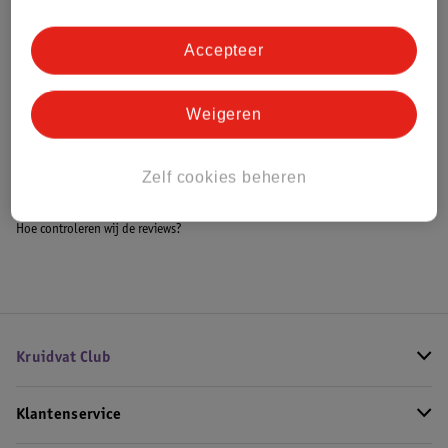
Accepteer
Bestel & Bezorginformatie
Weigeren
Bekijk ook
Zelf cookies beheren
Meer
LEGO Botanicals
Alle LEGO Bloemen
Hoe controleren wij de reviews?
Kruidvat Club
Klantenservice