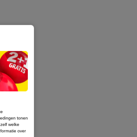
te
iedingen tonen
 zelf welke
formatie over