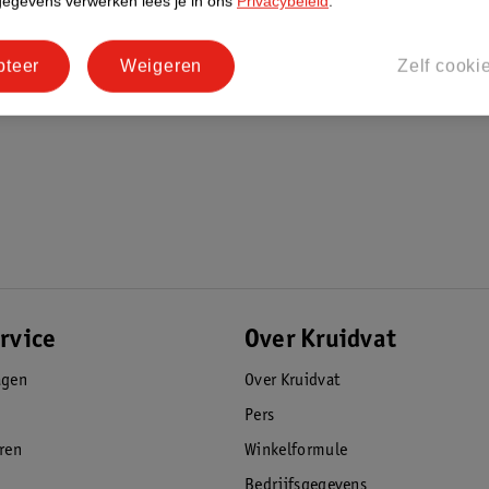
gegevens verwerken lees je in ons
Privacybeleid
.
pteer
Weigeren
Zelf cooki
rvice
Over Kruidvat
agen
Over Kruidvat
Pers
eren
Winkelformule
Bedrijfsgegevens