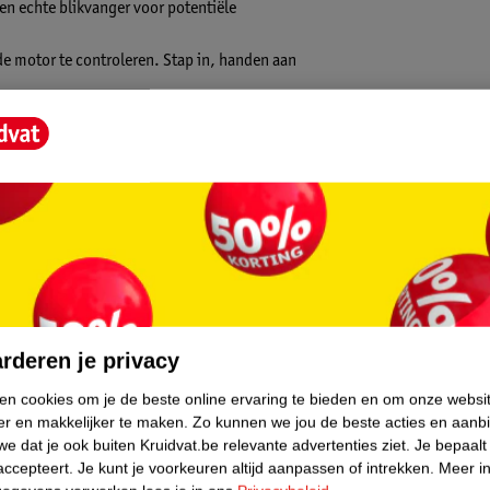
een echte blikvanger voor potentiële
de motor te controleren. Stap in, handen aan
core.
rderen je privacy
ken cookies om je de beste online ervaring te bieden en om onze websi
er en makkelijker te maken.
Zo kunnen we jou de beste acties en aanb
e dat je ook buiten Kruidvat.be relevante advertenties ziet.
Je bepaalt
accepteert.
Je kunt je voorkeuren altijd aanpassen of intrekken.
Meer in