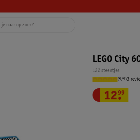
LEGO City 6
122 steentjes
3 revi
(5/5)
12
.
99