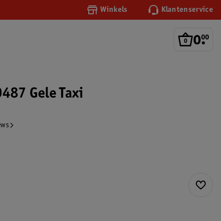
Winkels
Klantenservice
0
.
00
0487 Gele Taxi
ews