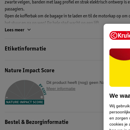
zwarte velgen, banden met laag profiel en strak elektrisch ontwerp is 
passagiers.
Open de kofferbak om de bagage in te laden en til de motorkap op om 
het stuur en ga op weg! De hele stad wacht op een lift.
Lees meer
De LEGO City 60487 Gele Taxi is geschikt voor kinderen vanaf 5 jaar.
EAN code:5702018031926
Etiketinformatie
Nature Impact Score
Dit product heeft (nog) geen Nature Impact S
Meer informatie
We waa
Wij gebrui
persoonlijk
en zorgen w
Bestel & Bezorginformatie
cookies je 