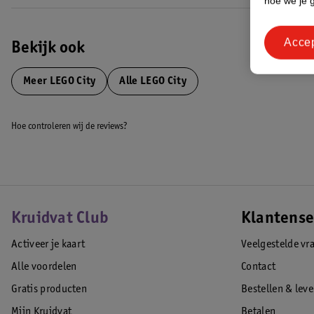
hoe we je 
Acce
Bekijk ook
Meer
LEGO City
Alle LEGO City
Hoe controleren wij de reviews?
Kruidvat Club
Klantense
Activeer je kaart
Veelgestelde vr
Alle voordelen
Contact
Gratis producten
Bestellen & lev
Mijn Kruidvat
Betalen