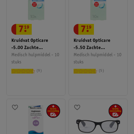
7
.
19
7
.
19
Kruidvat Opticare
Kruidvat Opticare
-5.00 Zachte
-5.50 Zachte
Daglenzen
Medisch hulpmiddel - 10
Daglenzen
Medisch hulpmiddel - 10
stuks
stuks
9
5