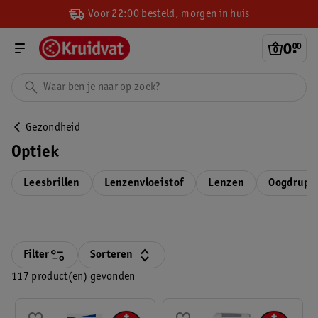
Voor 22:00 besteld, morgen in huis
0
.
00
Gezondheid
Optiek
Leesbrillen
Lenzenvloeistof
Lenzen
Oogdrupp
Filter
Sorteren
117 product(en) gevonden