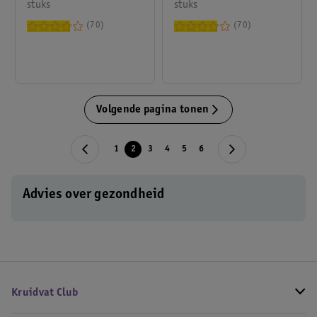
stuks
stuks
70
70
Volgende pagina tonen
1
2
3
4
5
6
Advies over gezondheid
Kruidvat Club