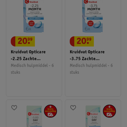
20
.
99
20
.
99
Kruidvat Opticare
Kruidvat Opticare
-2.25 Zachte
-3.75 Zachte
Maandlenzen
Medisch hulpmiddel - 6
Maandlenzen
Medisch hulpmiddel - 6
stuks
stuks