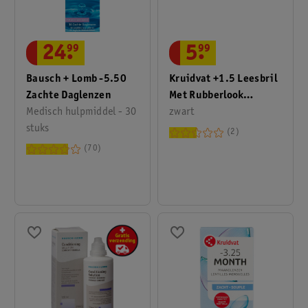
24
.
99
5
.
99
Bausch + Lomb -5.50
Kruidvat +1.5 Leesbril
Zachte Daglenzen
Met Rubberlook
Medisch hulpmiddel - 30
Montuur
zwart
stuks
2
70