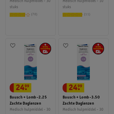
Medisch hulpmiddel - 30
Daglenzen
Medisch hulpmiddel - 10
stuks
stuks
70
11
24
.
99
24
.
99
Bausch + Lomb -2.25
Bausch + Lomb -3.50
Zachte Daglenzen
Zachte Daglenzen
Medisch hulpmiddel - 30
Medisch hulpmiddel - 30