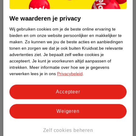
24
.
99
20
.
99
Bausch + Lomb -2.50
Kruidvat Opticare
We waarderen je privacy
Zachte Daglenzen
-4.50 Zachte
Medisch hulpmiddel - 30
Maandlenzen
Medisch hulpmiddel - 6
Wij gebruiken cookies om je de beste online ervaring te
bieden en om onze website persoonlijker en makkelijker te
stuks
stuks
maken.
Zo kunnen we jou de beste acties en aanbiedingen
70
tonen en zorgen we dat je ook buiten Kruidvat.be relevante
advertenties ziet.
Je bepaalt zelf welke cookies je
accepteert.
Je kunt je voorkeuren altijd aanpassen of
intrekken.
Meer informatie over hoe we je gegevens
verwerken lees je in ons
Privacybeleid
.
Accepteer
Weigeren
Zelf cookies beheren
7
.
19
14
.
99