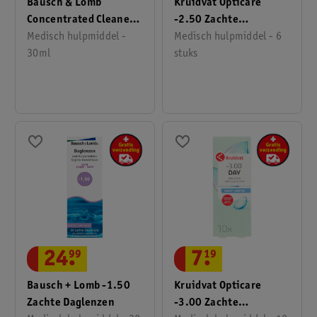
Bausch & Lomb
Kruidvat Opticare
Concentrated Cleaner
-2.50 Zachte
Lensreiniger
Medisch hulpmiddel -
Maandlenzen
Medisch hulpmiddel - 6
30ml
stuks
24
.
99
7
.
19
Bausch + Lomb -1.50
Kruidvat Opticare
Zachte Daglenzen
-3.00 Zachte