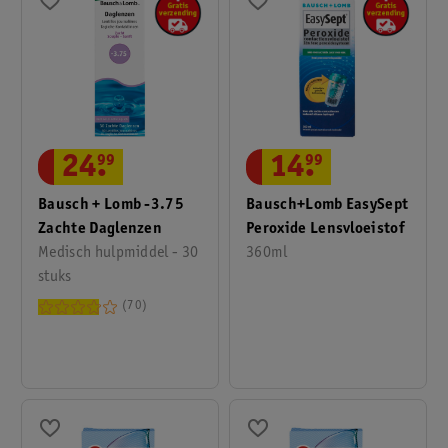
24
.
99
14
.
99
Bausch + Lomb -3.75
Bausch+Lomb EasySept
Zachte Daglenzen
Peroxide Lensvloeistof
Medisch hulpmiddel - 30
360ml
stuks
70