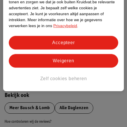
tonen en zorgen we dat je ook buiten Kruidvat.be relevante
advertenties ziet.
Je bepaalt zelf welke cookies je
Etiketinformatie
accepteert.
Je kunt je voorkeuren altijd aanpassen of
intrekken.
Meer informatie over hoe we je gegevens
verwerken lees je in ons
Privacybeleid
.
Nature Impact Score
Dit product heeft (nog) geen Nature
Accepteer
Impact Score.
Meer informatie
Weigeren
Bestel & Bezorginformatie
Zelf cookies beheren
Bekijk ook
Meer
Bausch & Lomb
Alle Daglenzen
Hoe controleren wij de reviews?