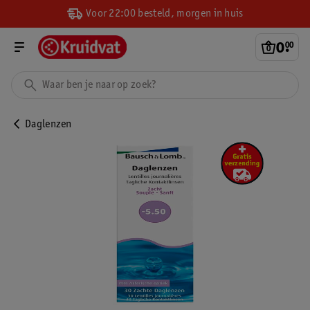
Voor 22:00 besteld, morgen in huis
0
.
00
Daglenzen