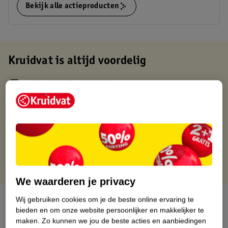
Bekijk alle actieproducten
Kruidvat is altijd voordelig
Gratis ophalen in de winkel
Op werkdagen voor 22:00 uur besteld, volgende dag in huis
Gratis thuisbezorgd vanaf 50.00
Gratis retourneren binnen 30 dagen
Gratis punten met je Kruidvat kaart
We waarderen je privacy
Over dit product
Wij gebruiken cookies om je de beste online ervaring te
bieden en om onze website persoonlijker en makkelijker te
maken.
Zo kunnen we jou de beste acties en aanbiedingen
Productinformatie