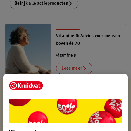
Bekijk alle actieproducten
Vitamine D: Advies voor mensen
boven de 70
vitamine D
Lees meer
Kruidvat is altijd voordelig
Gratis ophalen in de winkel
Op werkdagen voor 22:00 uur besteld, volgende dag in huis
Gratis thuisbezorgd vanaf 50.00
Gratis retourneren binnen 30 dagen