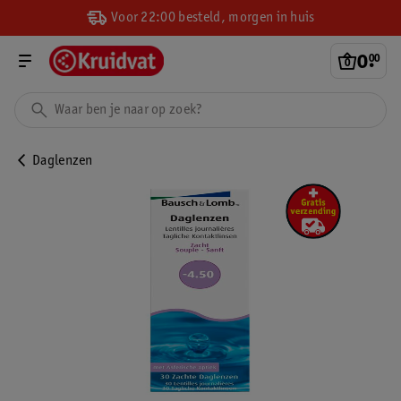
Voor 22:00 besteld, morgen in huis
0
.
00
Daglenzen