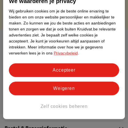
We waarderen je privacy
Gratis punten met je Kruidvat kaart
Wij gebruiken cookies om je de beste online ervaring te
bieden en om onze website persoonlijker en makkelijker te
maken.
Zo kunnen we jou de beste acties en aanbiedingen
tonen en zorgen we dat je ook buiten Kruidvat.be relevante
advertenties ziet.
Je bepaalt zelf welke cookies je
Over dit product
accepteert.
Je kunt je voorkeuren altijd aanpassen of
intrekken.
Meer informatie over hoe we je gegevens
Productinformatie
verwerken lees je in ons
Privacybeleid
.
Etiketinformatie
Accepteer
Nature Impact Score
Weigeren
Dit product heeft (nog) geen Nature
Impact Score.
Meer informatie
Zelf cookies beheren