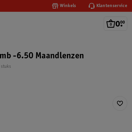
Winkels
Klantenservice
0
.
00
omb -6.50 Maandlenzen
 stuks