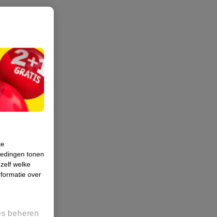
te
iedingen tonen
 zelf welke
formatie over
es beheren