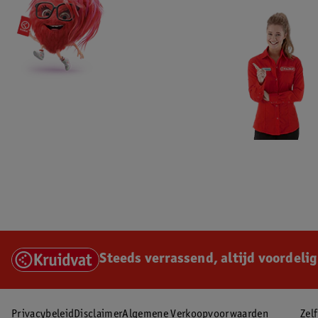
Steeds verrassend, altijd voordelig
Privacybeleid
Disclaimer
Algemene Verkoopvoorwaarden
Zel