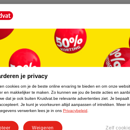
et voorkomen van de opbouw van eiwitten en
slag
core.
rderen je privacy
ken cookies om je de beste online ervaring te bieden en om onze websi
er en makkelijker te maken.
Zo kunnen we jou de beste acties en aanb
e dat je ook buiten Kruidvat.be relevante advertenties ziet.
Je bepaalt
accepteert.
Je kunt je voorkeuren altijd aanpassen of intrekken.
Meer in
gegevens verwerken lees je in ons
Privacybeleid
.
pteer
Weigeren
Zelf cooki