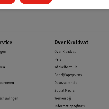
rvice
Over Kruidvat
agen
Over Kruidvat
Pers
eren
Winkelformule
Bedrijfsgegevens
tourneren
Duurzaamheid
Social Media
rschuwingen
Werken bij
Informatiepagina's