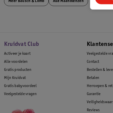
Meer
Bausch & Lomb
Alle Maandlenzen
Kruidvat Club
Klantense
Activeer je kaart
Veelgestelde vr
Alle voordelen
Contact
Gratis producten
Bestellen & lev
Mijn Kruidvat
Betalen
Gratis babyvoordeel
Herroepen & re
Veelgestelde vragen
Garantie
Veiligheidswaa
Reviews