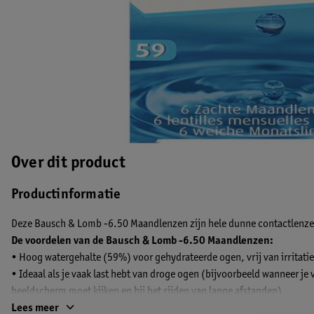
Over dit product
Productinformatie
Deze Bausch & Lomb -6.50 Maandlenzen zijn hele dunne contactlenzen
De voordelen van de Bausch & Lomb -6.50 Maandlenzen:
• Hoog watergehalte (59%) voor gehydrateerde ogen, vrij van irritatie
• Ideaal als je vaak last hebt van droge ogen (bijvoorbeeld wanneer je 
beeldscherm moet kijken en bij het rijden van lange afstanden)
• Je ogen blijven vochtig en voelen de hele dag lang fris
Lees meer