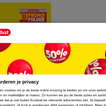
rvice
Over Kruidvat
rderen je privacy
agen
Over Kruidvat
ken cookies om je de beste online ervaring te bieden en om onze websi
er en makkelijker te maken.
Zo kunnen we jou de beste acties en aanb
Pers
e dat je ook buiten Kruidvat.be relevante advertenties ziet.
Je bepaalt
accepteert.
Je kunt je voorkeuren altijd aanpassen of intrekken.
Meer in
eren
Winkelformule