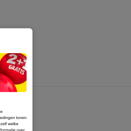
te
iedingen tonen
 zelf welke
formatie over