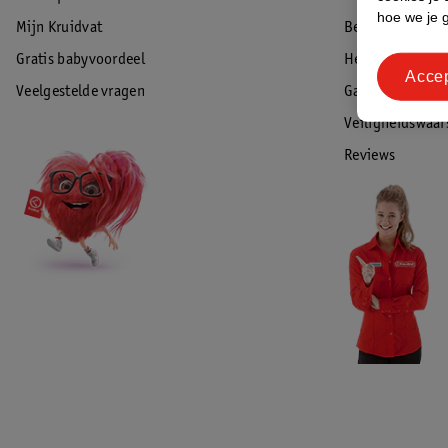
hoe we je 
Mijn Kruidvat
Betalen
Gratis babyvoordeel
Herroepen & re
Acce
Veelgestelde vragen
Garantie
Veiligheidswaa
Reviews