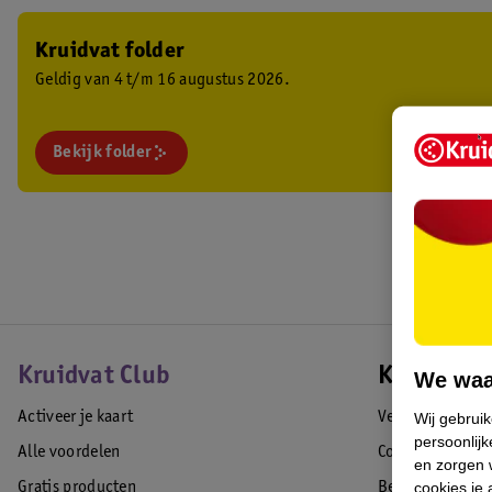
Kruidvat folder
Geldig van 4 t/m 16 augustus 2026.
Bekijk folder
Kruidvat Club
Klantense
We waa
Activeer je kaart
Veelgestelde vr
Wij gebrui
persoonlijk
Alle voordelen
Contact
en zorgen w
cookies je 
Gratis producten
Bestellen & lev