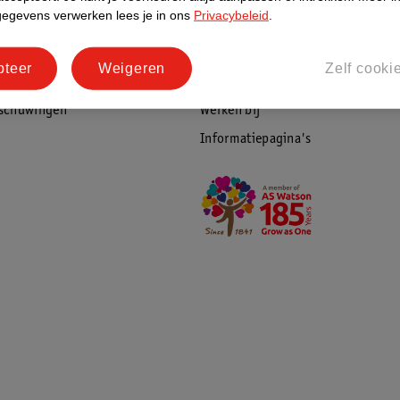
gegevens verwerken lees je in ons
Privacybeleid
.
Bedrijfsgegevens
tourneren
Duurzaamheid
pteer
Weigeren
Zelf cooki
Social Media
rschuwingen
Werken bij
Informatiepagina's