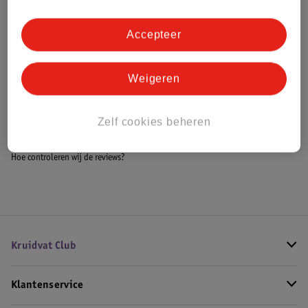
Accepteer
Bestel & Bezorginformatie
Weigeren
Bekijk ook
Zelf cookies beheren
Meer
BEAUTY OF JOSEON
Alle Serum
Hoe controleren wij de reviews?
Kruidvat Club
Klantenservice