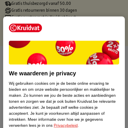
Gratis thuisbezorgd vanaf 50.00
Gratis retourneren binnen 30 dagen
Gratis punten met je Kruidvat kaart
Over dit product
Productinformatie
We waarderen je privacy
Wij gebruiken cookies om je de beste online ervaring te
Etiketinformatie
bieden en om onze website persoonlijker en makkelijker te
maken.
Zo kunnen we jou de beste acties en aanbiedingen
Nature Impact Score
tonen en zorgen we dat je ook buiten Kruidvat.be relevante
advertenties ziet.
Je bepaalt zelf welke cookies je
Dit product heeft (nog) geen Nature
accepteert.
Je kunt je voorkeuren altijd aanpassen of
Impact Score.
intrekken.
Meer informatie over hoe we je gegevens
Meer informatie
verwerken lees je in ons
Privacybeleid
.