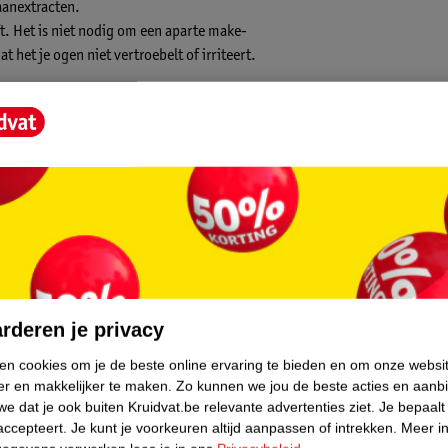
aanextracten.
ft. Het is niet nodig om een aparte make-
het je ogen niet vertroebelt of irriteert.
core.
rderen je privacy
ken cookies om je de beste online ervaring te bieden en om onze websi
er en makkelijker te maken.
Zo kunnen we jou de beste acties en aanb
e dat je ook buiten Kruidvat.be relevante advertenties ziet.
Je bepaalt
accepteert.
Je kunt je voorkeuren altijd aanpassen of intrekken.
Meer in