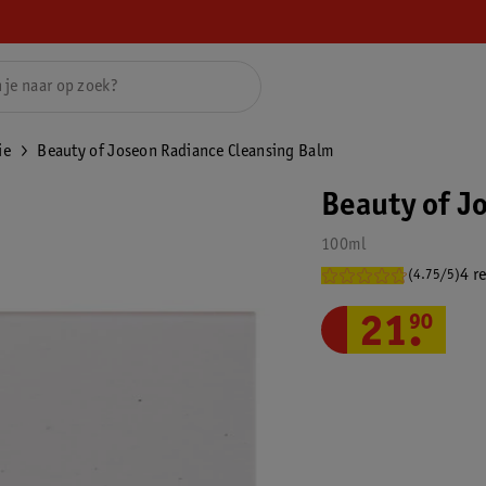
ie
Beauty of Joseon Radiance Cleansing Balm
Beauty of J
100ml
4 r
(4.75/5)
21
.
90