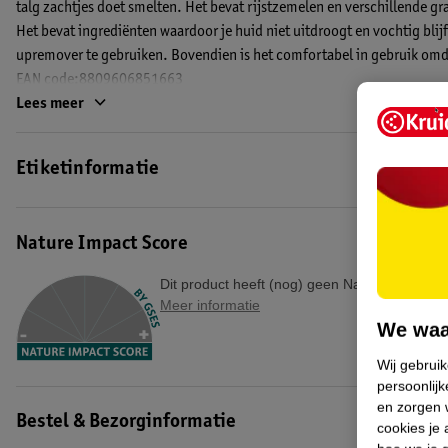
talg zachtjes doet smelten. Het bevat rijstzemelen en verschillende gr
Het bevat ingrediënten waardoor je huid niet uitdroogt en vochtig blij
upremover te gebruiken. Bovendien is het comfortabel in gebruik omdat 
EAN code:8809606851663
Lees meer
Etiketinformatie
Nature Impact Score
Dit product heeft (nog) geen Nature Impact S
Meer informatie
We waa
Wij gebrui
persoonlijk
en zorgen w
Bestel & Bezorginformatie
cookies je 