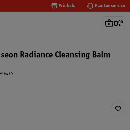
Winkels
Klantenservice
0
.
00
oseon Radiance Cleansing Balm
eviews