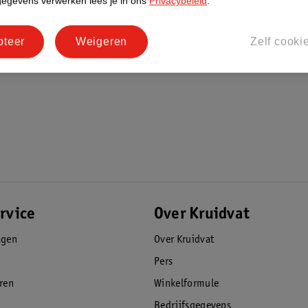
gegevens verwerken lees je in ons
Privacybeleid
.
pteer
Weigeren
Zelf cooki
rvice
Over Kruidvat
agen
Over Kruidvat
Pers
eren
Winkelformule
Bedrijfsgegevens