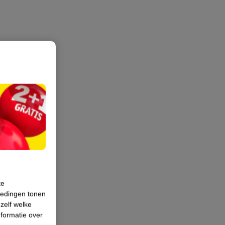
te
iedingen tonen
 zelf welke
formatie over