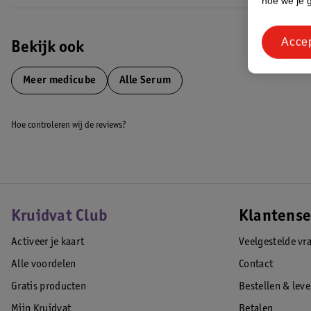
hoe we je 
Acce
Bekijk ook
Meer
medicube
Alle Serum
Hoe controleren wij de reviews?
Kruidvat Club
Klantense
Activeer je kaart
Veelgestelde vr
Alle voordelen
Contact
Gratis producten
Bestellen & lev
Mijn Kruidvat
Betalen