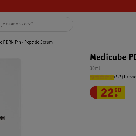
e PDRN Pink Peptide Serum
Medicube P
30ml
1 revi
(5/5)
22
.
90