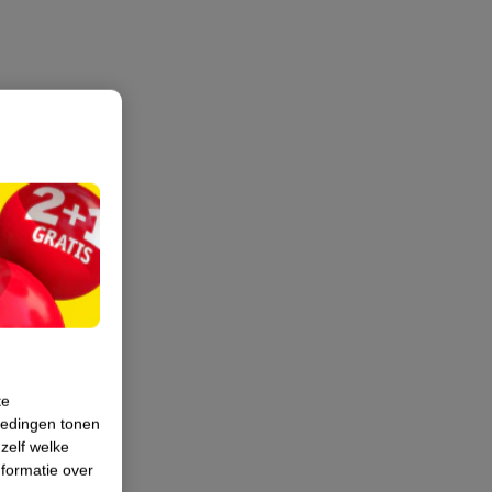
te
iedingen tonen
 zelf welke
formatie over