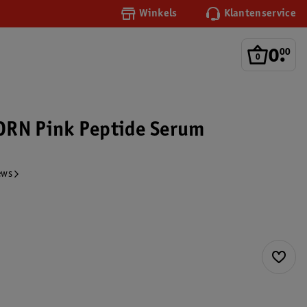
Winkels
Klantenservice
0
.
00
DRN Pink Peptide Serum
ews