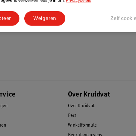
gegevens verwerken lees je in ons
Privacybeleid
.
pteer
Weigeren
Zelf cooki
rvice
Over Kruidvat
agen
Over Kruidvat
Pers
eren
Winkelformule
Bedrijfsgegevens