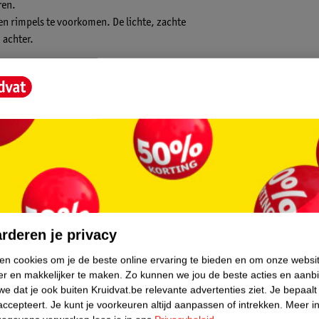
ren.
 en rimpels te voorkomen. De lichte, zachte
d achter.
nde glow en stimuleert de
 je huid voller. Een complex van vijf
Niacinamide ondersteunt de hydratatie en
core.
rderen je privacy
ken cookies om je de beste online ervaring te bieden en om onze websi
er en makkelijker te maken.
Zo kunnen we jou de beste acties en aanb
e dat je ook buiten Kruidvat.be relevante advertenties ziet.
Je bepaalt
accepteert.
Je kunt je voorkeuren altijd aanpassen of intrekken.
Meer in