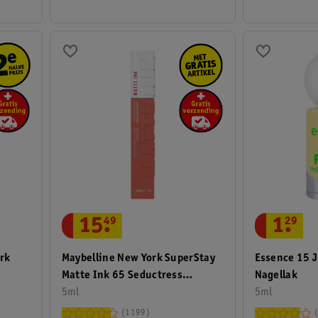
15
.
49
1
.
29
rk
Maybelline New York SuperStay
Essence 15 J
Matte Ink 65 Seductress
Nagellak
Lipstick
5ml
5ml
1199