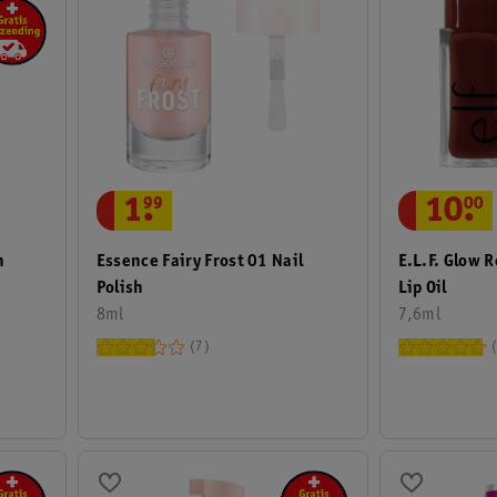
1
.
99
10
.
00
Essence Fairy Frost 01 Nail
E.l.f. Glow 
n
Polish
Lip Oil
8ml
7,6ml
7