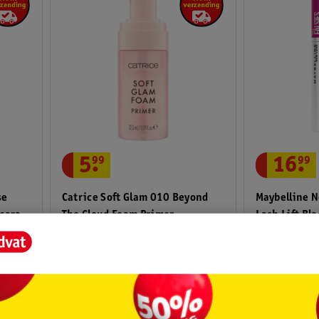
5
.
99
16
.
99
Catrice Soft Glam 010 Beyond
Maybelline N
se
The Cloud Foam Primer
Lash Lift Bl
scara
32,5ml