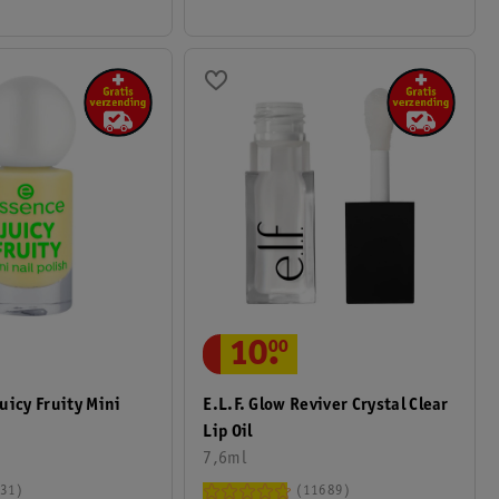
10
.
00
uicy Fruity Mini
E.l.f. Glow Reviver Crystal Clear
Lip Oil
7,6ml
31
11689