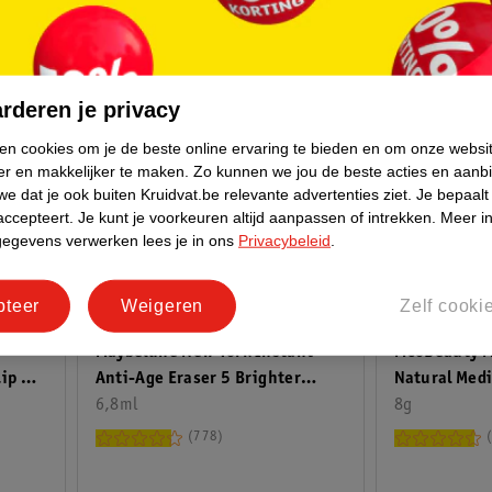
rderen je privacy
ken cookies om je de beste online ervaring te bieden en om onze websi
er en makkelijker te maken.
Zo kunnen we jou de beste acties en aanb
e dat je ook buiten Kruidvat.be relevante advertenties ziet.
Je bepaalt
accepteert.
Je kunt je voorkeuren altijd aanpassen of intrekken.
Meer in
gegevens verwerken lees je in ons
Privacybeleid
.
van
14
.
99
10
pteer
Weigeren
Zelf cooki
13
.
99
Maybelline New York Instant
MCoBeauty Mi
Anti-Age Eraser 5 Brighter
Natural Med
Lip &
Concealer
6,8ml
8g
778