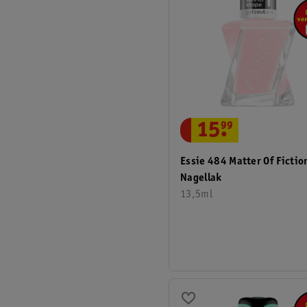
15
.
99
Essie 484 Matter Of Fictio
Nagellak
13,5ml