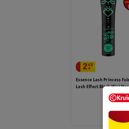
2
.
49
Essence Lash Princess Fal
Lash Effect Black Mini Ma