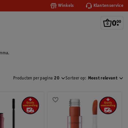
Winkels
Klantenservice
0
.
00
gamma.
Producten per pagina
20
Sorteer op:
Meest relevant