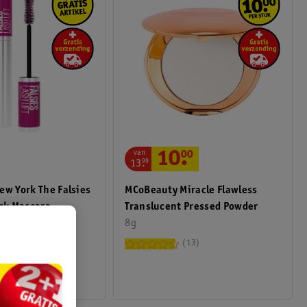
van
10
.
00
13
.
99
MCoBeauty Miracle Flawless
ew York The Falsies
Translucent Pressed Powder
ack Mascara
8g
472
13