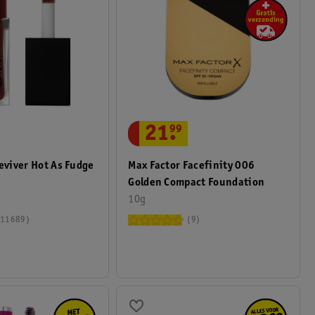
21
.
99
Reviver Hot As Fudge
Max Factor Facefinity 006
Golden Compact Foundation
10g
11689
9