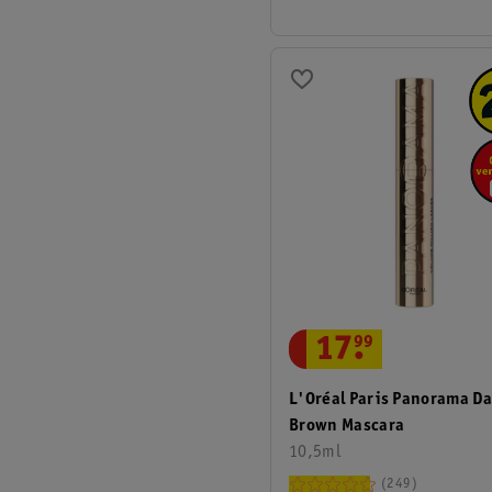
17
.
99
L'Oréal Paris Panorama Da
Brown Mascara
10,5ml
249