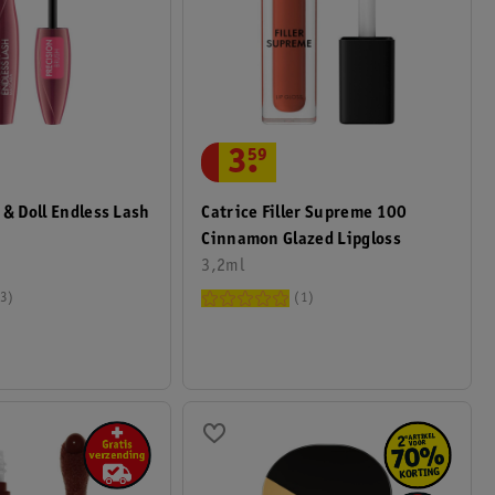
3
.
59
 & Doll Endless Lash
Catrice Filler Supreme 100
Cinnamon Glazed Lipgloss
3,2ml
3
1