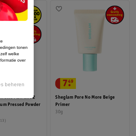
te
iedingen tonen
 zelf welke
formatie over
.
00
7
.
49
es beheren
racle Flawless 2
Sheglam Pore No More Beige
ium Pressed Powder
Primer
30g
13