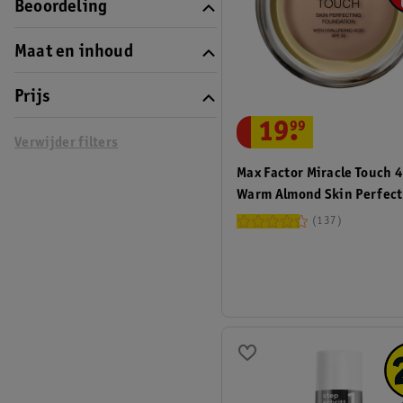
Beoordeling
Maat en inhoud
Prijs
19
.
99
Verwijder filters
Max Factor Miracle Touch 
Warm Almond Skin Perfect
Foundation
137