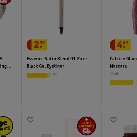
4
.
49
2
.
99
Catrice Glam
45
Essence Satin Blend 01 Pure
Mascara
ing
Black Gel Eyeliner
10ml
5