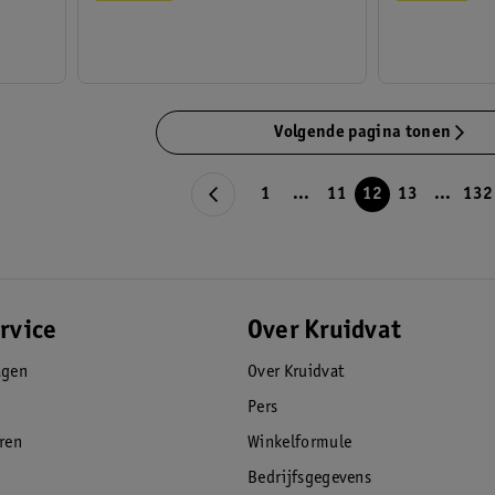
Volgende pagina tonen
1
...
11
12
13
...
132
rvice
Over Kruidvat
agen
Over Kruidvat
Pers
eren
Winkelformule
Bedrijfsgegevens