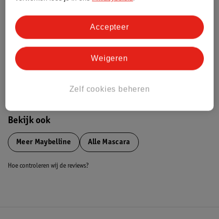
Nature Impact Score
Dit product heeft (nog) geen Nature
Accepteer
Impact Score.
Meer informatie
Weigeren
Bestel & Bezorginformatie
Zelf cookies beheren
Bekijk ook
Meer
Maybelline
Alle Mascara
Hoe controleren wij de reviews?