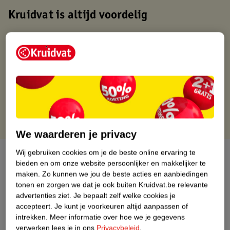
Kruidvat is altijd voordelig
Gratis ophalen in de winkel
Op werkdagen voor 22:00 uur besteld, volgende dag in huis
Gratis thuisbezorgd vanaf 50.00
Gratis retourneren binnen 30 dagen
Gratis punten met je Kruidvat kaart
We waarderen je privacy
Wij gebruiken cookies om je de beste online ervaring te
Over dit product
bieden en om onze website persoonlijker en makkelijker te
maken.
Zo kunnen we jou de beste acties en aanbiedingen
Productinformatie
tonen en zorgen we dat je ook buiten Kruidvat.be relevante
advertenties ziet.
Je bepaalt zelf welke cookies je
accepteert.
Je kunt je voorkeuren altijd aanpassen of
Etiketinformatie
intrekken.
Meer informatie over hoe we je gegevens
verwerken lees je in ons
Privacybeleid
.