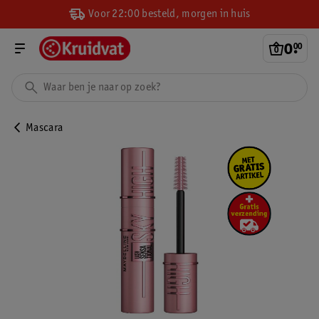
Voor 22:00 besteld, morgen in huis
0
.
00
Mascara