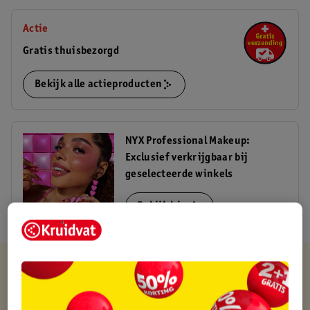
Actie
Gratis thuisbezorgd
Bekijk alle actieproducten
NYX Professional Makeup:
Exclusief verkrijgbaar bij
geselecteerde winkels
Bekijk hier
Kruidvat is altijd voordelig
Gratis ophalen in de winkel