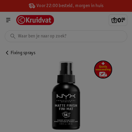
Voor 22:00 besteld, morgen in huis
0
.
00
Fixing sprays