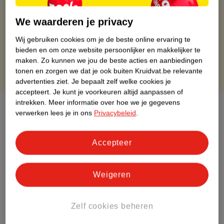
Op werkdagen voor 22:00 uur besteld, volgende dag in huis
Gratis thuisbezorgd vanaf 50.00
We waarderen je privacy
Gratis retourneren binnen 30 dagen
Wij gebruiken cookies om je de beste online ervaring te
Gratis punten met je Kruidvat kaart
bieden en om onze website persoonlijker en makkelijker te
maken.
Zo kunnen we jou de beste acties en aanbiedingen
tonen en zorgen we dat je ook buiten Kruidvat.be relevante
advertenties ziet.
Je bepaalt zelf welke cookies je
accepteert.
Je kunt je voorkeuren altijd aanpassen of
intrekken.
Meer informatie over hoe we je gegevens
Over dit product
verwerken lees je in ons
Privacybeleid
.
Productinformatie
Accepteer
Etiketinformatie
Weigeren
Nature Impact Score
Dit product heeft (nog) geen Nature
Zelf cookies beheren
Impact Score.