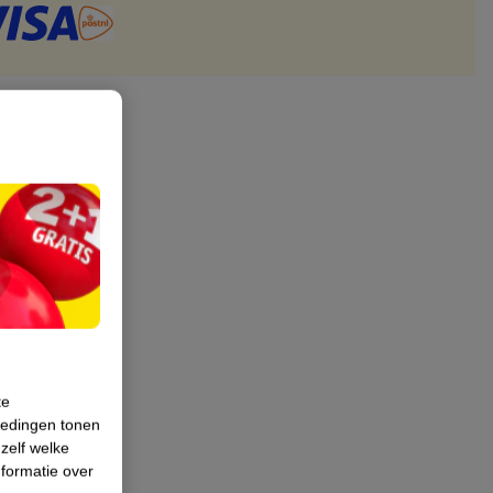
te
iedingen tonen
 zelf welke
formatie over