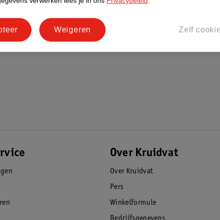
gegevens verwerken lees je in ons
Privacybeleid
.
pteer
Weigeren
Zelf cooki
rvice
Over Kruidvat
agen
Over Kruidvat
Pers
eren
Winkelformule
Bedrijfsgegevens