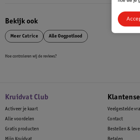
hoe we je 
Acce
Bekijk ook
Meer
Catrice
Alle Oogpotlood
Hoe controleren wij de reviews?
Kruidvat Club
Klantense
Activeer je kaart
Veelgestelde vr
Alle voordelen
Contact
Gratis producten
Bestellen & lev
Mijn Kruidvat
Betalen