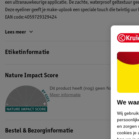
een ultranauwkeurige applicatie. De zachte, waterproof geltextuur geef
Deze eyeliner geeft je make-uplook een speciale touch die twintig uur
EAN code:4059729329424
Lees meer
Etiketinformatie
Nature Impact Score
Dit product heeft (nog) geen Nature Impact S
Meer informatie
We waa
Wij gebrui
persoonlijk
en zorgen w
Bestel & Bezorginformatie
cookies je 