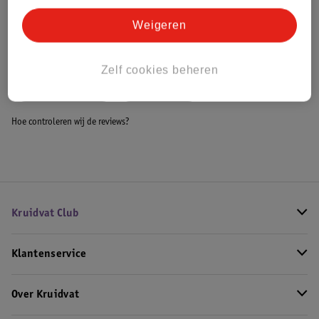
Bestel & Bezorginformatie
Weigeren
Bekijk ook
Zelf cookies beheren
Meer
Maybelline
Alle Mascara
Hoe controleren wij de reviews?
Kruidvat Club
Klantenservice
Over Kruidvat