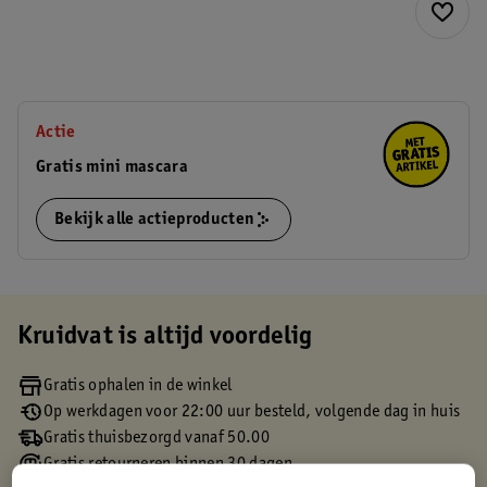
Actie
Gratis mini mascara
Bekijk alle actieproducten
Kruidvat is altijd voordelig
Gratis ophalen in de winkel
Op werkdagen voor 22:00 uur besteld, volgende dag in huis
Gratis thuisbezorgd vanaf 50.00
Gratis retourneren binnen 30 dagen