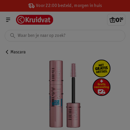
Voor 22:00 besteld, morgen in huis
0
.
00
Mascara