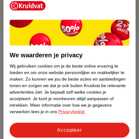
Gratis punten met je Kruidvat kaart
Over dit product
We waarderen je privacy
Productinformatie
Wij gebruiken cookies om je de beste online ervaring te
bieden en om onze website persoonlijker en makkelijker te
Etiketinformatie
maken.
Zo kunnen we jou de beste acties en aanbiedingen
tonen en zorgen we dat je ook buiten Kruidvat.be relevante
Nature Impact Score
advertenties ziet.
Je bepaalt zelf welke cookies je
accepteert.
Je kunt je voorkeuren altijd aanpassen of
Dit product heeft (nog) geen Nature
intrekken.
Meer informatie over hoe we je gegevens
Impact Score.
verwerken lees je in ons
Privacybeleid
.
Meer informatie
Accepteer