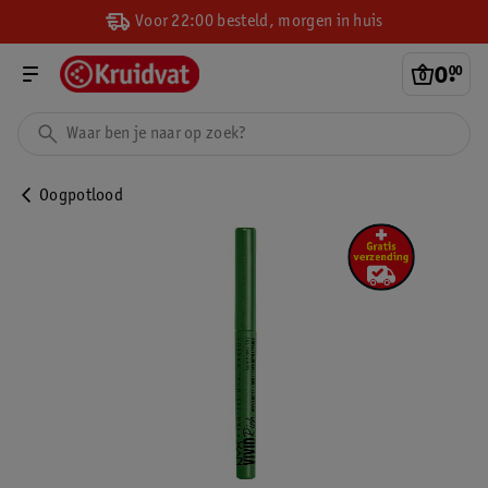
Voor 22:00 besteld, morgen in huis
0
.
00
Oogpotlood