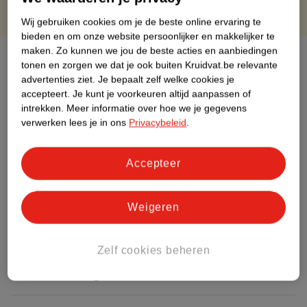
Wij gebruiken cookies om je de beste online ervaring te
bieden en om onze website persoonlijker en makkelijker te
maken.
Zo kunnen we jou de beste acties en aanbiedingen
Over dit product
tonen en zorgen we dat je ook buiten Kruidvat.be relevante
advertenties ziet.
Je bepaalt zelf welke cookies je
Productinformatie
accepteert.
Je kunt je voorkeuren altijd aanpassen of
intrekken.
Meer informatie over hoe we je gegevens
verwerken lees je in ons
Privacybeleid
.
Etiketinformatie
Accepteer
Nature Impact Score
Dit product heeft (nog) geen Nature
Impact Score.
Weigeren
Meer informatie
Zelf cookies beheren
Bestel & Bezorginformatie