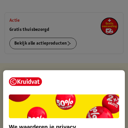
Actie
Gratis thuisbezorgd
Bekijk alle actieproducten
Kruidvat is altijd voordelig
Gratis ophalen in de winkel
Op werkdagen voor 22:00 uur besteld, volgende dag in huis
Gratis thuisbezorgd vanaf 50.00
Gratis retourneren binnen 30 dagen
Gratis punten met je Kruidvat kaart
We waarderen je privacy