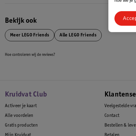
hoe we je 
Acce
Bekijk ook
Meer
LEGO Friends
Alle LEGO Friends
Hoe controleren wij de reviews?
Kruidvat Club
Klantense
Activeer je kaart
Veelgestelde vr
Alle voordelen
Contact
Gratis producten
Bestellen & lev
Mijn Kruidvat
Betalen