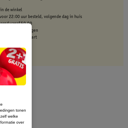
 in de winkel
oor 22:00 uur besteld, volgende dag in huis
zorgd vanaf 50.00
eren binnen 30 dagen
met je Kruidvat kaart
te
iedingen tonen
 zelf welke
formatie over