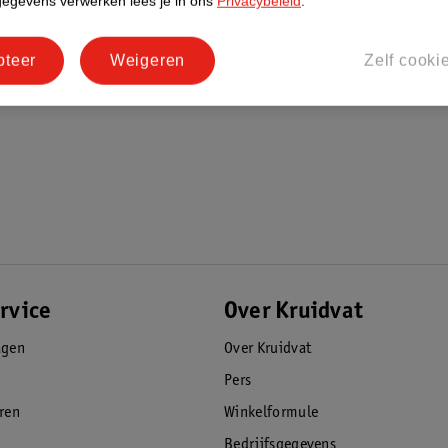
gegevens verwerken lees je in ons
Privacybeleid
.
pteer
Weigeren
Zelf cooki
rvice
Over Kruidvat
agen
Over Kruidvat
Pers
eren
Winkelformule
Bedrijfsgegevens