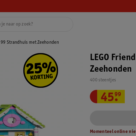
699 Strandhuis met Zeehonden
LEGO Friend
Zeehonden
400 steentjes
45
.
99
Momenteel online nie