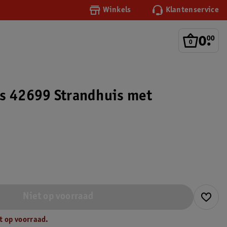
Winkels
Klantenservice
0
.
00
s 42699 Strandhuis met
Niet op voorraad
t op voorraad.