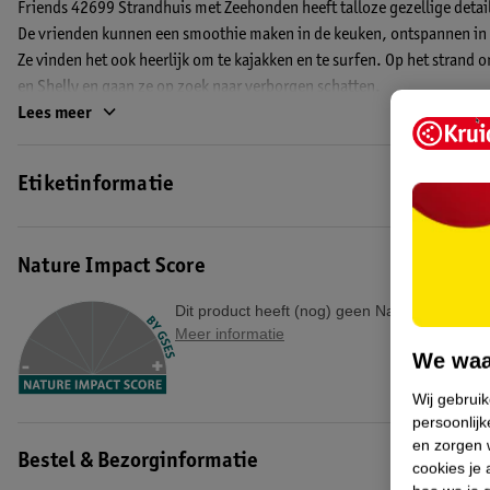
Friends 42699 Strandhuis met Zeehonden heeft talloze gezellige detai
De vrienden kunnen een smoothie maken in de keuken, ontspannen in h
Ze vinden het ook heerlijk om te kajakken en te surfen. Op het strand
en Shelly en gaan ze op zoek naar verborgen schatten.
Lees meer
Het LEGO Friends 42699 Strandhuis met Zeehonden is geschikt voor kin
EAN code:5702018060490
Etiketinformatie
Nature Impact Score
Dit product heeft (nog) geen Nature Impact S
Meer informatie
We waa
Wij gebrui
persoonlijk
en zorgen w
Bestel & Bezorginformatie
cookies je 