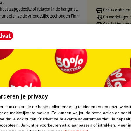
ls.
et slaapgedeelte of relaxen in de hangmat.
Gratis ophalen
 ontmoeten ze de vriendelijke zeehonden Finn
Op werkdagen v
Gratis thuisbe
Gratis retourn
deren vanaf 7 jaar.
Gratis punten 
core.
rderen je privacy
ken cookies om je de beste online ervaring te bieden en om onze websi
er en makkelijker te maken.
Zo kunnen we jou de beste acties en aanb
e dat je ook buiten Kruidvat.be relevante advertenties ziet.
Je bepaalt
accepteert.
Je kunt je voorkeuren altijd aanpassen of intrekken.
Meer in