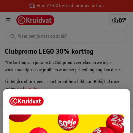
Voor 22:00 besteld, morgen in huis
0
.
00
Clubpromo LEGO 30% korting
*De korting van jouw extra Clubpromo verrekenen we in je
winkelmandje en zie je alleen wanneer je bent ingelogd en deze
persoonlijke extra Clubpromo hebt geactiveerd. Je ziet de korting
Tijdelijk online geen assortiment beschikbaar. Bekijk al onze
altijd voordat je betaalt.
acties in de
folder
.
Kruidvat Club