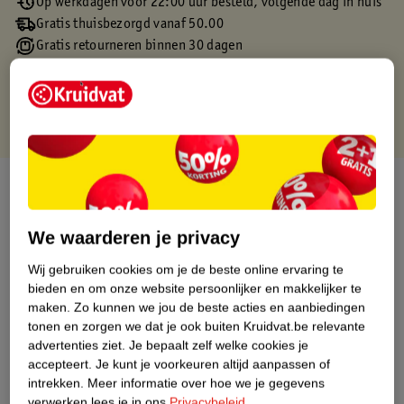
Op werkdagen voor 22:00 uur besteld, volgende dag in huis
Gratis thuisbezorgd vanaf 50.00
Gratis retourneren binnen 30 dagen
Gratis punten met je Kruidvat kaart
Over dit product
Productinformatie
We waarderen je privacy
Wij gebruiken cookies om je de beste online ervaring te
Etiketinformatie
bieden en om onze website persoonlijker en makkelijker te
maken.
Zo kunnen we jou de beste acties en aanbiedingen
tonen en zorgen we dat je ook buiten Kruidvat.be relevante
Nature Impact Score
advertenties ziet.
Je bepaalt zelf welke cookies je
Dit product heeft (nog) geen Nature
accepteert.
Je kunt je voorkeuren altijd aanpassen of
Impact Score.
intrekken.
Meer informatie over hoe we je gegevens
Meer informatie
verwerken lees je in ons
Privacybeleid
.