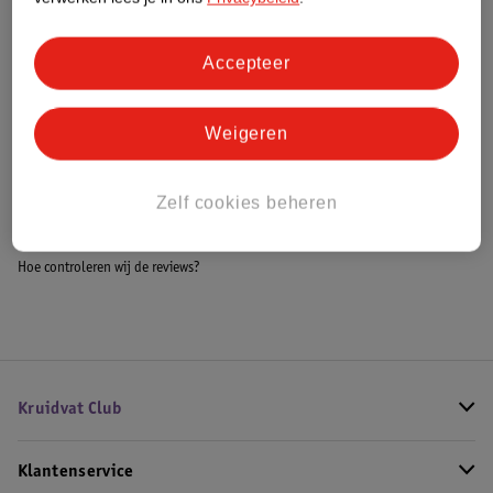
Accepteer
Bestel & Bezorginformatie
Weigeren
Bekijk ook
Zelf cookies beheren
Meer
LEGO Duplo
Alle LEGO Creator
Hoe controleren wij de reviews?
Kruidvat Club
Klantenservice