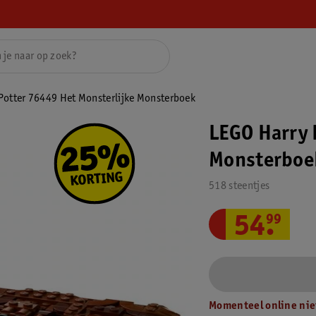
Potter 76449 Het Monsterlijke Monsterboek
LEGO Harry 
Monsterboe
518 steentjes
54
.
99
Momenteel online nie