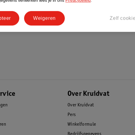
gegevens verwerken lees je in ons
Privacybeleid
.
pteer
Weigeren
Zelf cooki
rvice
Over Kruidvat
agen
Over Kruidvat
Pers
eren
Winkelformule
Bedrijfsgegevens