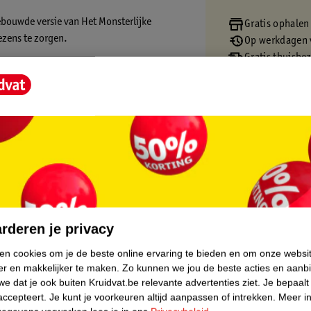
ebouwde versie van Het Monsterlijke
Gratis ophalen
zens te zorgen.
Op werkdagen v
Gratis thuisbe
op een vlakke ondergrond, trek het naar
Gratis retourn
 Dit bouwpakket is een leuk Harry Potter
Gratis punten 
Harry Potter fans vanaf 9 jaar en bevat ook
et een Het Monsterlijke Monsterboek
met functies waarmee je inzoomt, modellen
core.
rderen je privacy
ken cookies om je de beste online ervaring te bieden en om onze websi
er en makkelijker te maken.
Zo kunnen we jou de beste acties en aanb
e dat je ook buiten Kruidvat.be relevante advertenties ziet.
Je bepaalt
accepteert.
Je kunt je voorkeuren altijd aanpassen of intrekken.
Meer in