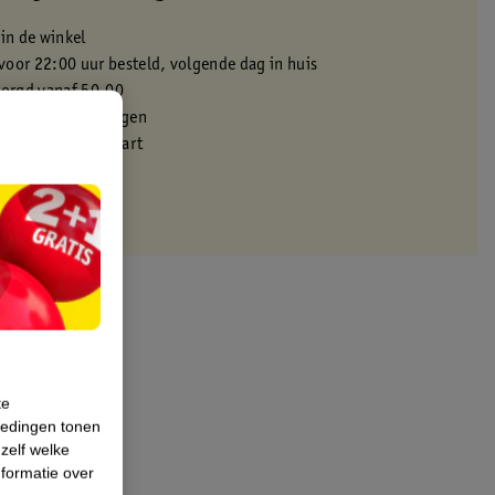
 in de winkel
oor 22:00 uur besteld, volgende dag in huis
zorgd vanaf 50.00
eren binnen 30 dagen
met je Kruidvat kaart
te
iedingen tonen
 zelf welke
formatie over