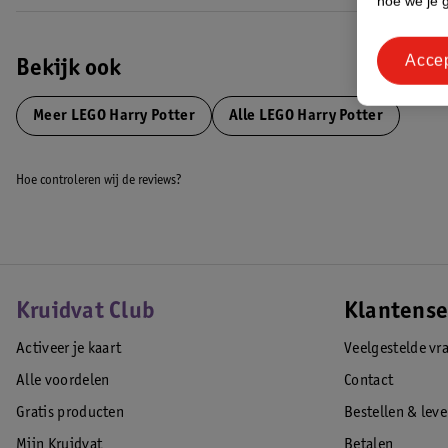
hoe we je 
Acce
Bekijk ook
Meer
LEGO Harry Potter
Alle LEGO Harry Potter
Hoe controleren wij de reviews?
Kruidvat Club
Klantense
Activeer je kaart
Veelgestelde vr
Alle voordelen
Contact
Gratis producten
Bestellen & lev
Mijn Kruidvat
Betalen