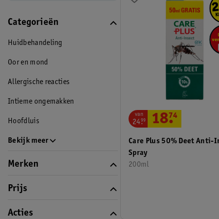
Categorieën
Huidbehandeling
Oor en mond
Allergische reacties
Intieme ongemakken
van
18
.
74
Hoofdluis
24
.
99
Bekijk meer
Care Plus 50% Deet Anti-I
Spray
Merken
200ml
Prijs
Acties