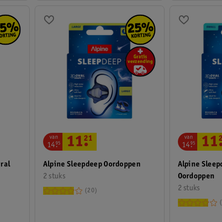
van
van
11
11
.
21
14
.
95
14
.
95
Alpine Sleep
ral
Alpine Sleepdeep Oordoppen
Oordoppen
2 stuks
2 stuks
20