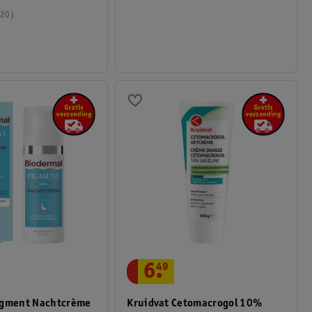
20
6
.
49
Kruidvat Cetomacrogol 10%
igment Nachtcrème