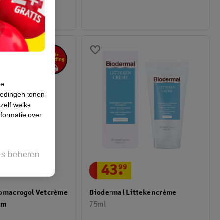
te
iedingen tonen
 zelf welke
formatie over
es beheren
43
.
99
tomacrogol Vetcrème
Biodermal Littekencrème
am
75ml