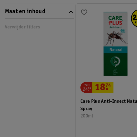
Maat en inhoud
Verwijder filters
van
18
.
74
24
.
99
Care Plus Anti-Insect Natu
Spray
200ml