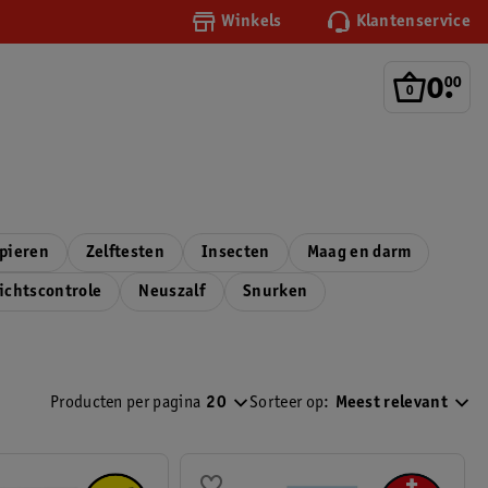
Winkels
Klantenservice
0
.
00
pieren
Zelftesten
Insecten
Maag en darm
ichtscontrole
Neuszalf
Snurken
Producten per pagina
20
Sorteer op:
Meest relevant