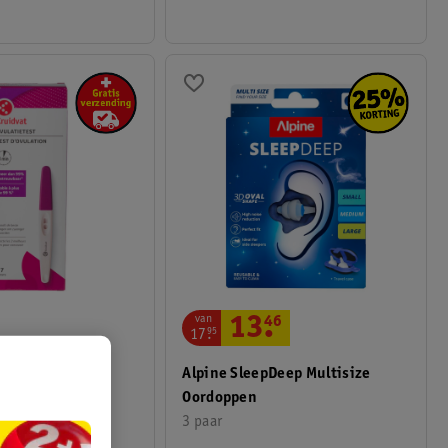
van
13
.
46
17
.
95
Alpine SleepDeep Multisize
latietest
Oordoppen
3 paar