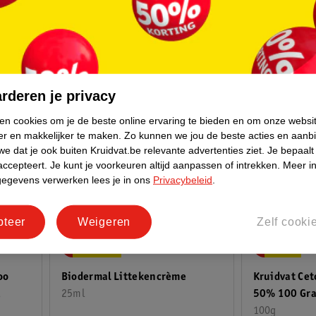
rderen je privacy
ken cookies om je de beste online ervaring te bieden en om onze websi
er en makkelijker te maken.
Zo kunnen we jou de beste acties en aanb
e dat je ook buiten Kruidvat.be relevante advertenties ziet.
Je bepaalt
accepteert.
Je kunt je voorkeuren altijd aanpassen of intrekken.
Meer in
gegevens verwerken lees je in ons
Privacybeleid
.
pteer
Weigeren
Zelf cooki
6
.
49
21
.
99
Kruidvat Ce
oo
Biodermal Littekencrème
50% 100 Gr
l
25ml
100g