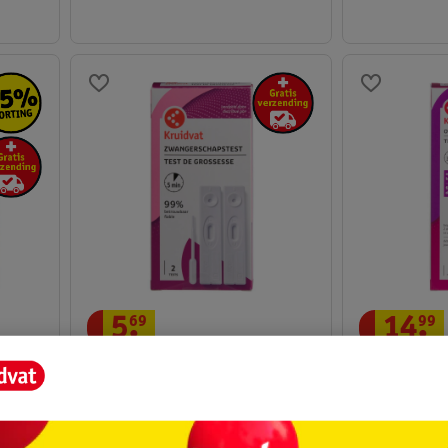
5
.
69
14
.
99
Kruidvat Zwangerschapstest
Kruidvat Ovu
Medisch hulpmiddel - 2 stuks
7 stuks