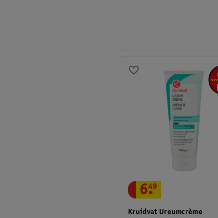
6
.
49
Kruidvat Ureumcrème