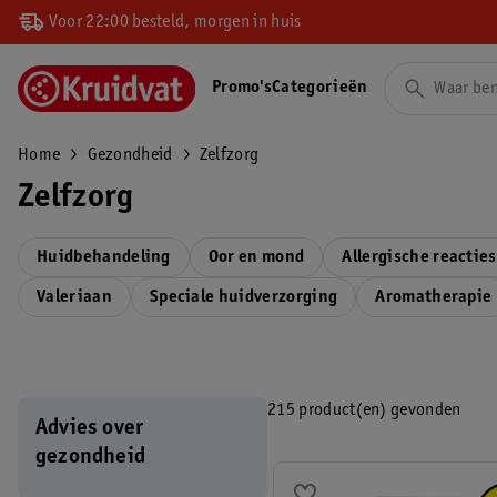
Voor 22:00 besteld, morgen in huis
Promo's
Categorieën
Home
Gezondheid
Zelfzorg
Zelfzorg
Huidbehandeling
Oor en mond
Allergische reacties
Valeriaan
Speciale huidverzorging
Aromatherapie
215 product(en) gevonden
Advies over
gezondheid