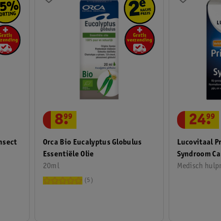
8
.
99
24
.
99
Orca Bio Eucalyptus Globulus
nsect
Lucovitaal P
Essentiële Olie
Syndroom Ca
20ml
Medisch hulpm
5