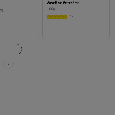
Vaseline Vetcrème
100g
9
19