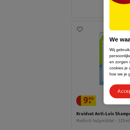
We waa
Wij gebrui
persoonlijk
en zorgen w
cookies je 
hoe we je 
Acce
9
.
69
Kruidvat Anti-Luis Shamp
Medisch hulpmiddel - 125m