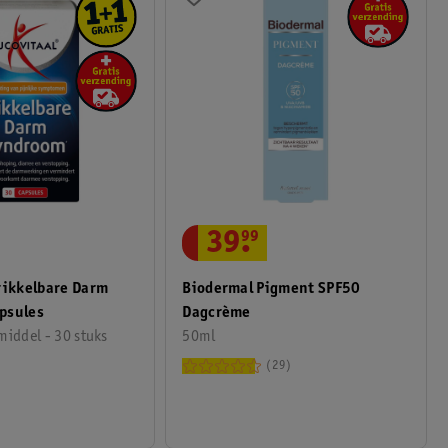
39
.
99
Biodermal Pigment SPF50
rikkelbare Darm
Dagcrème
psules
50ml
iddel - 30 stuks
29