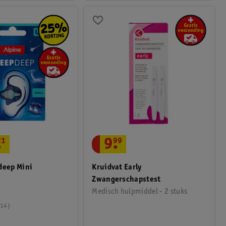
.
21
9
.
99
deep Mini
Kruidvat Early
Zwangerschapstest
Medisch hulpmiddel - 2 stuks
14