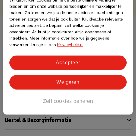
bieden en om onze website persoonlijker en makkelijker te
maken.
Zo kunnen we jou de beste acties en aanbiedingen
tonen en zorgen we dat je ook buiten Kruidvat.be relevante
Over dit product
advertenties ziet.
Je bepaalt zelf welke cookies je
accepteert.
Je kunt je voorkeuren altijd aanpassen of
Productinformatie
intrekken.
Meer informatie over hoe we je gegevens
verwerken lees je in ons
Privacybeleid
.
Etiketinformatie
Accepteer
Nature Impact Score
Weigeren
Dit product heeft (nog) geen Nature
Impact Score.
Meer informatie
Zelf cookies beheren
Bestel & Bezorginformatie