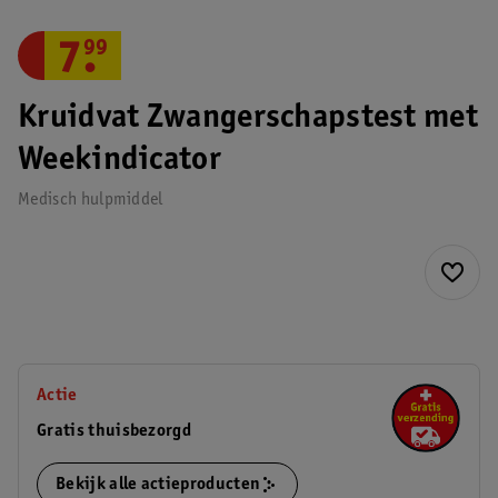
7
.
99
Kruidvat Zwangerschapstest met
Weekindicator
Medisch hulpmiddel
Actie
Gratis thuisbezorgd
Bekijk alle actieproducten