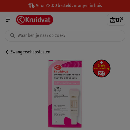
Voor 22:00 besteld, morgen in huis
0
.
00
Zwangerschapstesten