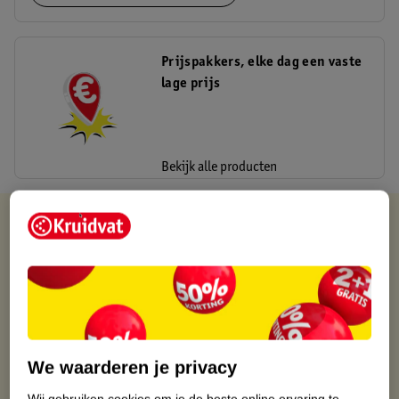
Prijspakkers, elke dag een vaste
lage prijs
Bekijk alle producten
Kruidvat is altijd voordelig
Gratis ophalen in de winkel
Op werkdagen voor 22:00 uur besteld, volgende dag in huis
Gratis thuisbezorgd vanaf 50.00
Gratis retourneren binnen 30 dagen
Gratis punten met je Kruidvat kaart
We waarderen je privacy
Wij gebruiken cookies om je de beste online ervaring te