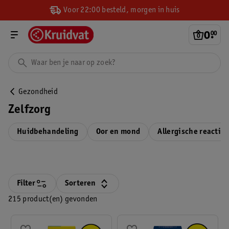
Voor 22:00 besteld, morgen in huis
0
.
00
Gezondheid
Zelfzorg
Huidbehandeling
Oor en mond
Allergische reacties
Filter
Sorteren
215 product(en) gevonden