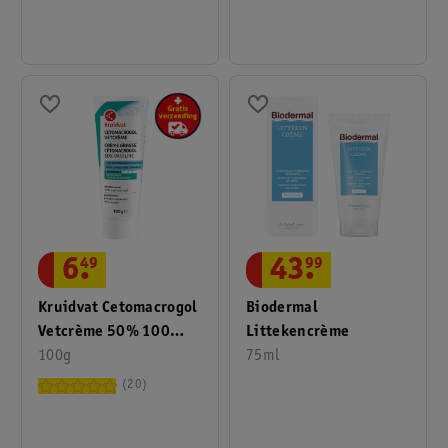
6
.
49
43
.
99
Kruidvat Cetomacrogol
Biodermal
Vetcrème 50% 100
Littekencrème
Gram
100g
75ml
20