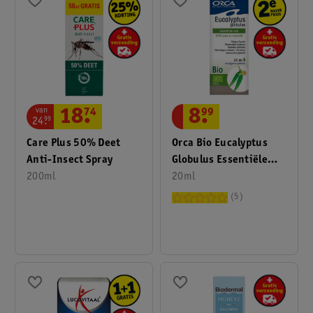
van
8
.
99
18
.
74
24
.
99
Orca Bio Eucalyptus
Care Plus 50% Deet
Globulus Essentiële
Anti-Insect Spray
Olie
20ml
200ml
5