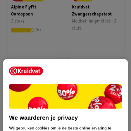
Alpine FlyFit
Kruidvat
Oordoppen
Zwangerschapstest
2 stuks
Medisch hulpmiddel - 2
stuks
6
van
13
.
46
14
.
99
17
.
95
We waarderen je privacy
Alpine SleepDeep
Kruidvat Ovulatietest
Wij gebruiken cookies om je de beste online ervaring te