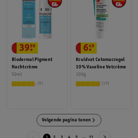
39
.
99
6
.
49
Biodermal Pigment
Kruidvat Cetomacrogol
Nachtcrème
10% Vaseline Vetcrème
50ml
100g
9
19
Volgende pagina tonen
1
2
3
4
5
...
11