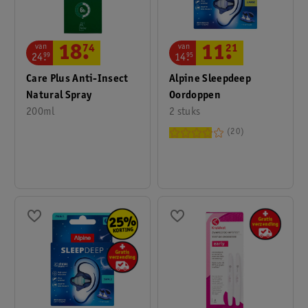
van
van
11
.
21
18
.
74
14
.
95
24
.
99
Alpine Sleepdeep
Care Plus Anti-Insect
Oordoppen
Natural Spray
2 stuks
200ml
20