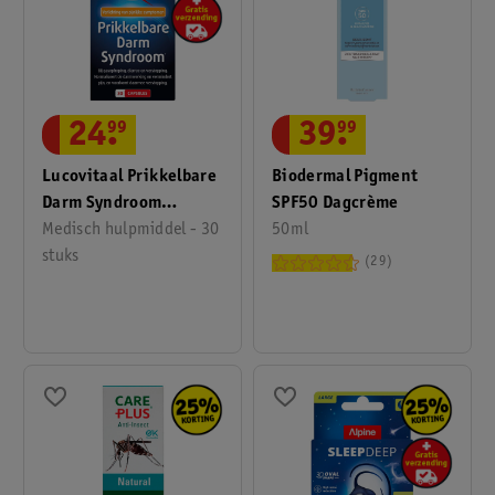
24
.
99
39
.
99
Lucovitaal Prikkelbare
Biodermal Pigment
Darm Syndroom
SPF50 Dagcrème
Capsules
Medisch hulpmiddel - 30
50ml
stuks
29