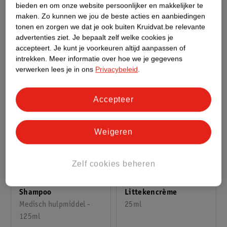
Multisize Oordoppen
7 stuks
bieden en om onze website persoonlijker en makkelijker te
3 paar
maken.
Zo kunnen we jou de beste acties en aanbiedingen
tonen en zorgen we dat je ook buiten Kruidvat.be relevante
advertenties ziet.
Je bepaalt zelf welke cookies je
accepteert.
Je kunt je voorkeuren altijd aanpassen of
intrekken.
Meer informatie over hoe we je gegevens
verwerken lees je in ons
Privacybeleid
.
Accepteer
Weigeren
9
.
69
21
.
99
Zelf cookies beheren
Kruidvat Anti-Luis
Biodermal
Shampoo
Littekencrème
Medisch hulpmiddel -
25ml
125ml