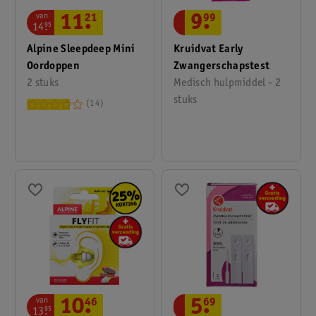
van
11
.
21
9
.
99
14
.
95
Alpine Sleepdeep Mini
Kruidvat Early
Oordoppen
Zwangerschapstest
2 stuks
Medisch hulpmiddel - 2
stuks
14
van
10
.
46
5
.
69
13
.
95