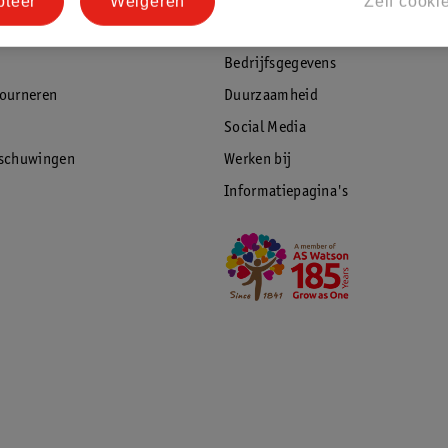
Pers
pteer
Weigeren
Zelf cooki
eren
Winkelformule
Bedrijfsgegevens
tourneren
Duurzaamheid
Social Media
rschuwingen
Werken bij
Informatiepagina's