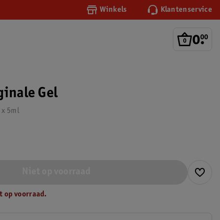
Winkels
Klantenservice
0
.
00
ginale Gel
 x 5ml
Niet op voorraad
t op voorraad.