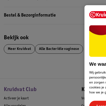
Bestel & Bezorginformatie
Bekijk ook
Meer
Kruidvat
Alle Bacteriële vaginose
We waa
Wij gebrui
persoonlijk
en zorgen w
cookies je 
Kruidvat Club
Klantense
hoe we je 
Activeer je kaart
Veelgestelde vr