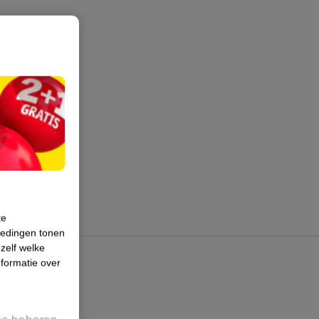
te
iedingen tonen
 zelf welke
formatie over