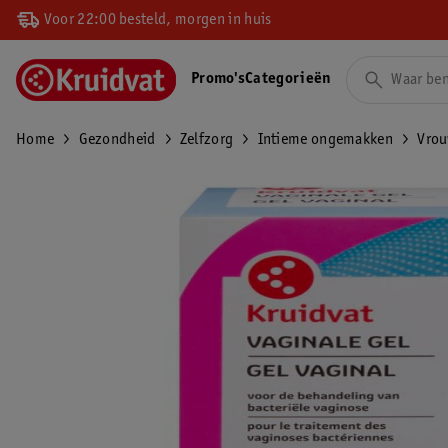
Voor 22:00 besteld, morgen in huis
Promo's
Categorieën
Home
Gezondheid
Zelfzorg
Intieme ongemakken
Vro