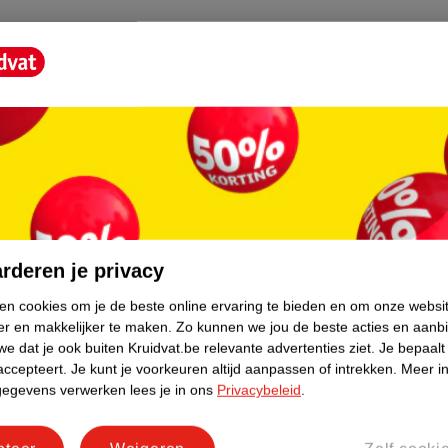
rderen je privacy
ken cookies om je de beste online ervaring te bieden en om onze websi
er en makkelijker te maken.
Zo kunnen we jou de beste acties en aanb
e dat je ook buiten Kruidvat.be relevante advertenties ziet.
Je bepaalt
accepteert.
Je kunt je voorkeuren altijd aanpassen of intrekken.
Meer in
rvice
Over Kruidvat
gegevens verwerken lees je in ons
Privacybeleid
.
agen
Over Kruidvat