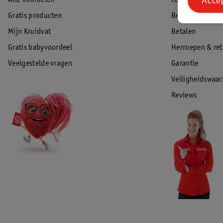
Alle voordelen
Contact
Acce
Gratis producten
Bestellen & lev
Mijn Kruidvat
Betalen
Gratis babyvoordeel
Herroepen & re
Veelgestelde vragen
Garantie
Veiligheidswaa
Reviews