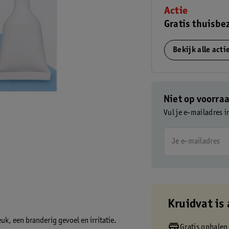
Actie
Gratis thuisbe
Bekijk alle act
Niet op voorra
Vul je e-mailadres i
Je e-mailadres
Kruidvat is 
euk, een branderig gevoel en irritatie.
Gratis ophalen