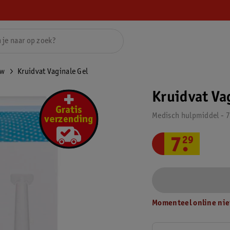
uw
Kruidvat Vaginale Gel
Kruidvat Va
Medisch hulpmiddel - 7
7
.
29
Momenteel online nie