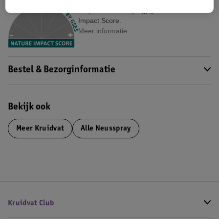
Dit product heeft (nog) geen Nature
Impact Score.
Meer informatie
Bestel & Bezorginformatie
Bekijk ook
Meer
Kruidvat
Alle Neusspray
Kruidvat Club