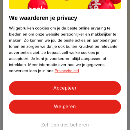
Kruidvat is altijd voordelig
Gratis ophalen in de winkel
We waarderen je privacy
Op werkdagen voor 22:00 uur besteld, volgende dag in huis
Gratis thuisbezorgd vanaf 50.00
Wij gebruiken cookies om je de beste online ervaring te
bieden en om onze website persoonlijker en makkelijker te
Gratis retourneren binnen 30 dagen
maken.
Zo kunnen we jou de beste acties en aanbiedingen
Gratis punten met je Kruidvat kaart
tonen en zorgen we dat je ook buiten Kruidvat.be relevante
advertenties ziet.
Je bepaalt zelf welke cookies je
accepteert.
Je kunt je voorkeuren altijd aanpassen of
intrekken.
Meer informatie over hoe we je gegevens
verwerken lees je in ons
Privacybeleid
.
Over dit product
Accepteer
Productinformatie
Weigeren
Etiketinformatie
Zelf cookies beheren
Nature Impact Score