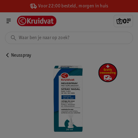
Voor 22:00 besteld, morgen in huis
0
.
00
Neusspray