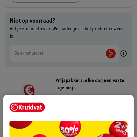
Niet op voorraad?
Vul je e-mailadres in. We mailen je als het product er weer
is.
Je e-mailadres
Prijspakkers, elke dag een vaste
lage prijs
Bekijk alle producten