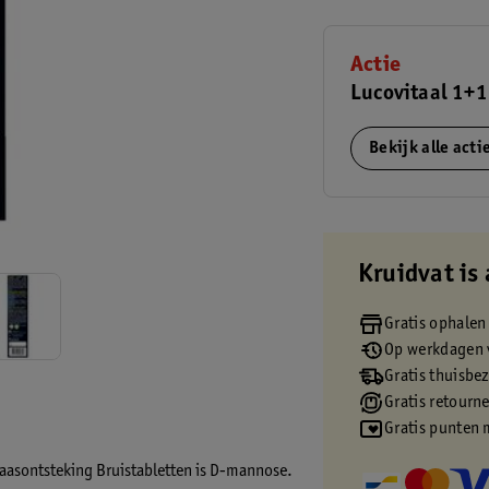
Actie
Lucovitaal 1+1
Bekijk alle act
Kruidvat is 
Gratis ophalen
Op werkdagen v
Gratis thuisbe
Gratis retourn
Gratis punten 
laasontsteking Bruistabletten is D-mannose.