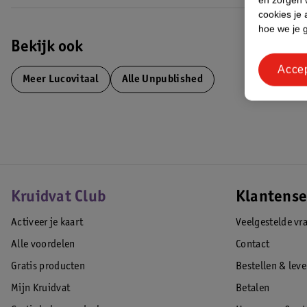
cookies je 
hoe we je 
Bekijk ook
Acce
Meer
Lucovitaal
Alle Unpublished
Kruidvat Club
Klantense
Activeer je kaart
Veelgestelde vr
Alle voordelen
Contact
Gratis producten
Bestellen & lev
Mijn Kruidvat
Betalen