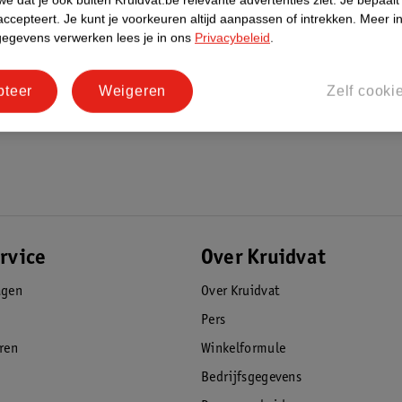
accepteert.
Je kunt je voorkeuren altijd aanpassen of intrekken.
Meer in
gegevens verwerken lees je in ons
Privacybeleid
.
pteer
Weigeren
Zelf cooki
rvice
Over Kruidvat
agen
Over Kruidvat
Pers
eren
Winkelformule
Bedrijfsgegevens