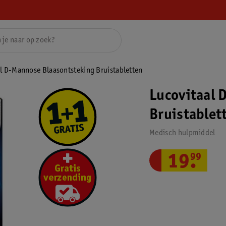
l D-Mannose Blaasontsteking Bruistabletten
Lucovitaal 
Bruistablet
Medisch hulpmiddel
19
.
99