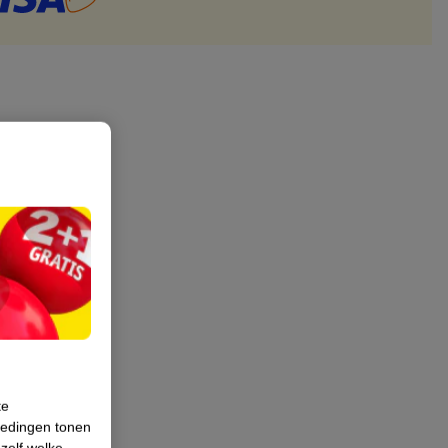
te
iedingen tonen
 zelf welke