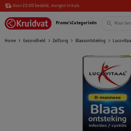
Voor 22:00 besteld, morgen in huis
Promo's
Categorieën
Home
Gezondheid
Zelfzorg
Blaasontsteking
Lucovitaa