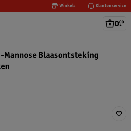
Winkels
Klantenservice
0
.
00
D-Mannose Blaasontsteking
ten