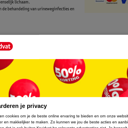
enselijk lichaam.
n de behandeling van urineweginfecties en
core.
rderen je privacy
ken cookies om je de beste online ervaring te bieden en om onze websi
er en makkelijker te maken.
Zo kunnen we jou de beste acties en aanb
e dat je ook buiten Kruidvat.be relevante advertenties ziet.
Je bepaalt