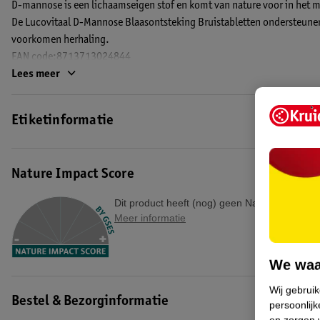
D-mannose is een lichaamseigen stof en komt van nature voor in het m
De Lucovitaal D-Mannose Blaasontsteking Bruistabletten ondersteune
voorkomen herhaling.
EAN code:8713713024844
Lees meer
Etiketinformatie
Nature Impact Score
Dit product heeft (nog) geen Nature Impact S
Meer informatie
We waa
Wij gebrui
Bestel & Bezorginformatie
persoonlijk
en zorgen w