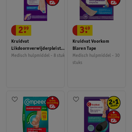
3
.
49
2
.
99
Kruidvat Voorkom
Kruidvat
Blaren Tape
Likdoornverwijderpleisters
Medisch hulpmiddel - 30
Met Salicylzuur
Medisch hulpmiddel - 8 stuks
stuks