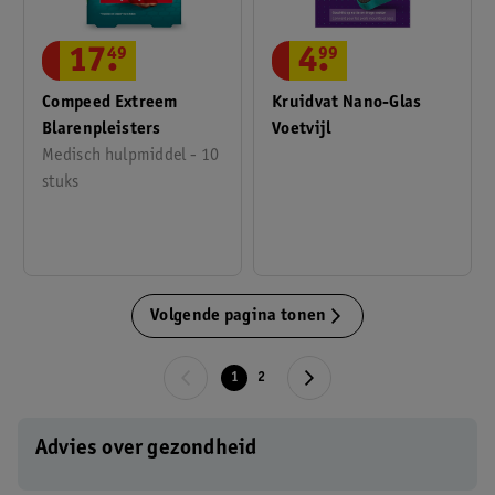
17
.
49
4
.
99
Compeed Extreem
Kruidvat Nano-Glas
Blarenpleisters
Voetvijl
Medisch hulpmiddel - 10
stuks
Volgende pagina tonen
1
2
Advies over gezondheid