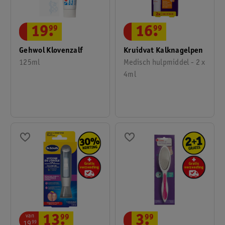
16
.
99
19
.
99
Kruidvat Kalknagelpen
Gehwol Klovenzalf
Medisch hulpmiddel - 2 x
125ml
4ml
van
13
.
99
3
.
99
19
.
99