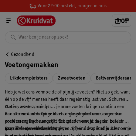
Voor 22:00 besteld, morgen in huis
0
.
00
Gezondheid
Voetongemakken
Likdoornpleisters
Zweetvoeten
Eeltverwijderaars
Heb je wel eens vermoeide of pijnlijke voeten? Niet zo gek, want
één op de vijf mensen heeft daar regelmatig last van. Schuren,
stoten, zweten, knellen… je arme voeten krijgen continu een
Wat is voetverzorging?
hoop te verduren. Om je klachten te verminderen, is goede
Aan de ene kant helpt voetverzorging bij het voorkomen van
voetverzorging belangrijk. Een goed moment dus om ze wat
problemen. Door aandacht te besteden aan je nagels, huid en
extra liefde en aandacht te geven. Bij Kruidvat vind je alles om je
gewrichten, verklein je het risico op een complicatie. Dat noem
Stap voor stap voetverzorging