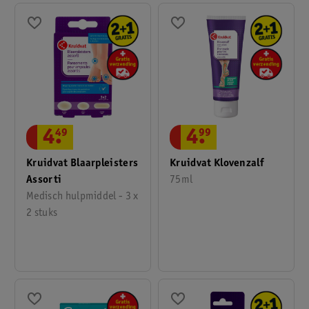
4
.
49
4
.
99
Kruidvat Blaarpleisters
Kruidvat Klovenzalf
Assorti
75ml
Medisch hulpmiddel - 3 x
2 stuks