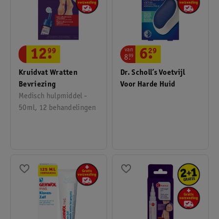
Bel dan onze klantenservice en vraag naar één van onze
gediplomeerde (assistent-)drogisten op telefoonnummer 0318
798 000 (tegen lokaal tarief).
van
12
.
99
6
.
29
8
.
99
Kruidvat Wratten
Dr. Scholl’s Voetvijl
Bevriezing
Voor Harde Huid
Medisch hulpmiddel -
50ml, 12 behandelingen