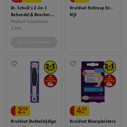
Dr. Scholl's 2-In-1
Kruidvat Eeltrasp En -
Behandel & Bescherm
Vijl
Kalknagel
Medisch hulpmiddel -
3,8ml
Niet op voorraad
4
.
49
2
.
59
Kruidvat Blaarpleisters
Kruidvat Dubbelzijdige