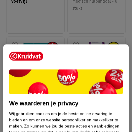
Medisch hulpmiddel - 6
Voetvijl
stuks
9
.
99
14
.
99
We waarderen je privacy
Compeed Medium
Kruidvat Kalknagel
Blarenpleisters
Behandelset
Wij gebruiken cookies om je de beste online ervaring te
Medisch hulpmiddel - 6
Medisch hulpmiddel -
bieden en om onze website persoonlijker en makkelijker te
maken.
Zo kunnen we jou de beste acties en aanbiedingen
stuks
4ml