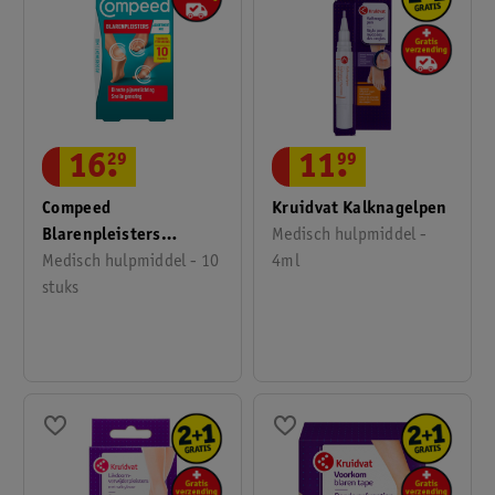
16
.
29
11
.
99
Compeed
Kruidvat Kalknagelpen
Blarenpleisters
Medisch hulpmiddel -
Mixpack
Medisch hulpmiddel - 10
4ml
stuks