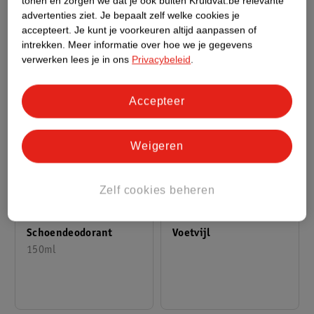
tonen en zorgen we dat je ook buiten Kruidvat.be relevante
advertenties ziet.
Je bepaalt zelf welke cookies je
accepteert.
Je kunt je voorkeuren altijd aanpassen of
intrekken.
Meer informatie over hoe we je gegevens
verwerken lees je in ons
Privacybeleid
.
Accepteer
Weigeren
van
6
.
01
14
.
99
Zelf cookies beheren
8
.
59
Dr. Scholl's
Kruidvat Elektrische
Schoendeodorant
Voetvijl
150ml