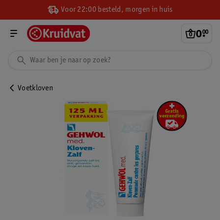
Voor 22:00 besteld, morgen in huis
0
.
00
Voetkloven