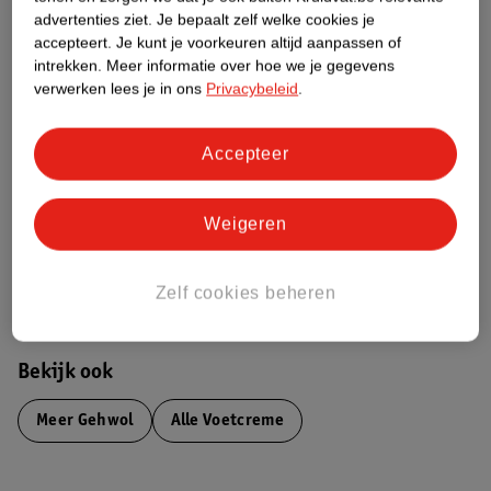
advertenties ziet.
Je bepaalt zelf welke cookies je
accepteert.
Je kunt je voorkeuren altijd aanpassen of
Nature Impact Score
intrekken.
Meer informatie over hoe we je gegevens
Dit product heeft (nog) geen Nature
verwerken lees je in ons
Privacybeleid
.
Impact Score.
Meer informatie
Accepteer
Bestel & Bezorginformatie
Weigeren
Aanvullende informatie
Zelf cookies beheren
Bekijk ook
Meer
Gehwol
Alle Voetcreme