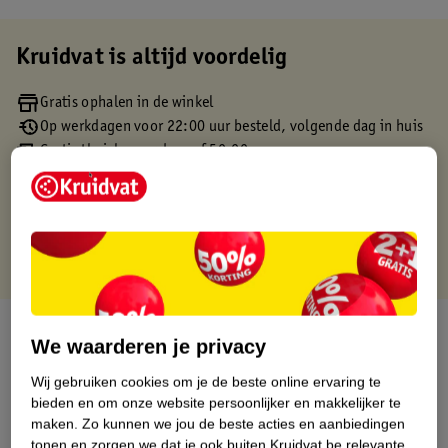
Kruidvat is altijd voordelig
Gratis ophalen in de winkel
Op werkdagen voor 22:00 uur besteld, volgende dag in huis
Gratis thuisbezorgd vanaf 50.00
Gratis retourneren binnen 30 dagen
Gratis punten met je Kruidvat kaart
Over dit product
We waarderen je privacy
Productinformatie
Wij gebruiken cookies om je de beste online ervaring te
bieden en om onze website persoonlijker en makkelijker te
maken.
Zo kunnen we jou de beste acties en aanbiedingen
Etiketinformatie
tonen en zorgen we dat je ook buiten Kruidvat.be relevante