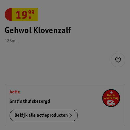
19
.
99
Gehwol Klovenzalf
125ml
Actie
Gratis thuisbezorgd
Bekijk alle actieproducten