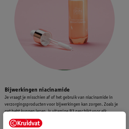
Bijwerkingen niacinamide
Je vraagt je misschien af of het gebruik van niacinamide in
verzorgingsproducten voor bijwerkingen kan zorgen. Zoals je
net hebt kunnen lezen, is vitamine B3 geschikt voor elk
huidtype, zelfs de gevoelige huid. Toch kan je huid ook op het
ingrediënt reageren en irritatie veroorzaken, maar de kans