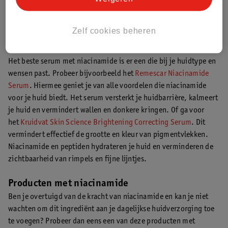
Een serum bevat een hoge concentratie niacinamide. Een serum
is vaak lichter dan een crème en voelt niet plakkerig aan op je
Zelf cookies beheren
huid.
Het beste serum met niacinamide is er een die bij je huidtype en
wensen past. Probeer bijvoorbeeld het
Remescar Niacinamide
Serum
. Hiermee geniet je van alle voordelen die niacinamide
voor je huid biedt. Het serum versterkt je huidbarrière, kalmeert
je huid en vermindert wallen en donkere kringen. Of ga voor
het
Kruidvat Skin Science Brightening Correcting Serum
. Dit
vermindert effectief de grootte en kleur van pigmentvlekken.
Niacinamide en peptiden hydrateren je huid en verminderen de
zichtbaarheid van rimpels en fijne lijntjes.
Producten met niacinamide
Ben je overtuigd van de kracht van niacinamide en kan je niet
wachten om dit ingrediënt aan je dagelijkse huidverzorging toe
te voegen? Probeer dan eens een van deze producten met