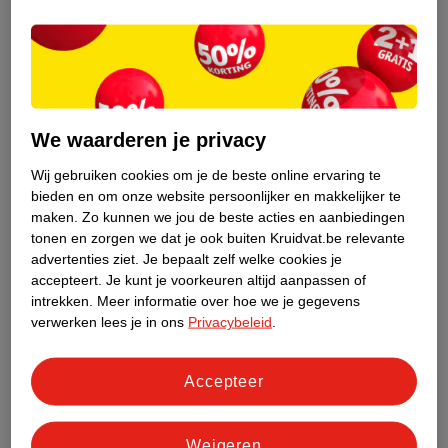
hierop is heel klein.
Het gebruik van niacinamide
Niacinamide is eenvoudig te gebruiken. Het wordt vaak als
ingrediënt toegevoegd aan huidverzorgingsproducten. Het is
veilig voor je huid en geschikt voor dagelijkse gebruik. Je kunt
We waarderen je privacy
het zowel in de ochtend als in de avond gebruiken.
Wij gebruiken cookies om je de beste online ervaring te
bieden en om onze website persoonlijker en makkelijker te
Niacinamide combineren
maken.
Zo kunnen we jou de beste acties en aanbiedingen
Niacinamide wordt ook vaak gebruikt in combinatie met
tonen en zorgen we dat je ook buiten Kruidvat.be relevante
hyaluronzuur en
retinol
. Deze ingrediënten zijn goed te
advertenties ziet.
Je bepaalt zelf welke cookies je
combineren. Gebruik wel altijd eerst niacinamide en daarna pas
accepteert.
Je kunt je voorkeuren altijd aanpassen of
intrekken.
Meer informatie over hoe we je gegevens
retinol. Retinol kan namelijk voor huidirritatie zorgen en
verwerken lees je in ons
Privacybeleid
.
niacinamide helpt je huidbarrière te beschermen.
Niacinamide kan ook in combinatie met vitamine C gebruikt
Accepteer
worden.
Weigeren
Niacinamide in serums