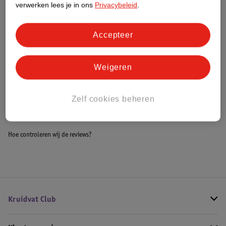
verwerken lees je in ons
Privacybeleid
.
Meer informatie
Accepteer
Bestel & Bezorginformatie
Weigeren
Bekijk ook
Zelf cookies beheren
Meer
Nivea Skincare
Alle Reinigingsgel
Hoe controleren wij de reviews?
Kruidvat Club