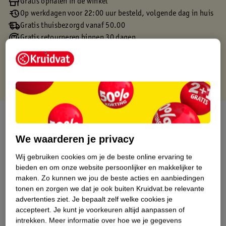
Gratis ophalen in de winkel
Op werkdagen voor 22:00 uur besteld, volgende dag in huis
Gratis thuisbezorgd vanaf 50.00
Gratis retourneren binnen 30 dagen
Gratis punten met je Kruidvat kaart
Over dit product
We waarderen je privacy
Productinformatie
Wij gebruiken cookies om je de beste online ervaring te
bieden en om onze website persoonlijker en makkelijker te
Etiketinformatie
maken.
Zo kunnen we jou de beste acties en aanbiedingen
tonen en zorgen we dat je ook buiten Kruidvat.be relevante
Nature Impact Score
advertenties ziet.
Je bepaalt zelf welke cookies je
accepteert.
Je kunt je voorkeuren altijd aanpassen of
Dit product heeft (nog) geen Nature
intrekken.
Meer informatie over hoe we je gegevens
Impact Score.