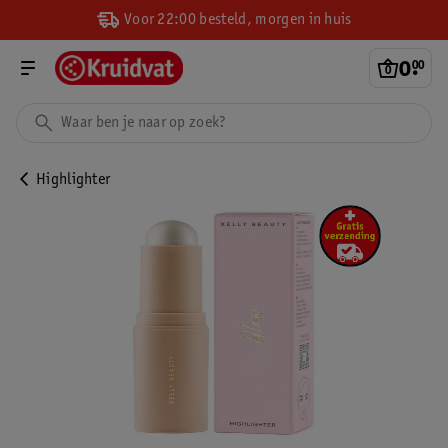
Voor 22:00 besteld, morgen in huis
0
.
00
Highlighter