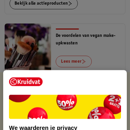
Bekijk alle actieproducten
De voordelen van vegan make-
upkwasten
Lees meer
Kruidvat is altijd voordelig
Gratis ophalen in de winkel
Op werkdagen voor 22:00 uur besteld, volgende dag in huis
Gratis thuisbezorgd vanaf 50.00
Gratis retourneren binnen 30 dagen
Gratis punten met je Kruidvat kaart
We waarderen je privacy