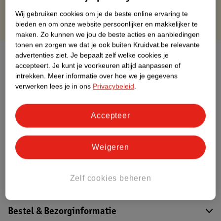
Wij gebruiken cookies om je de beste online ervaring te
bieden en om onze website persoonlijker en makkelijker te
maken.
Zo kunnen we jou de beste acties en aanbiedingen
tonen en zorgen we dat je ook buiten Kruidvat.be relevante
Over dit product
advertenties ziet.
Je bepaalt zelf welke cookies je
accepteert.
Je kunt je voorkeuren altijd aanpassen of
intrekken.
Meer informatie over hoe we je gegevens
Productinformatie
verwerken lees je in ons
Privacybeleid
.
Etiketinformatie
Accepteer
Nature Impact Score
Weigeren
Dit product heeft (nog) geen Nature
Impact Score.
Meer informatie
Zelf cookies beheren
Bestel & Bezorginformatie