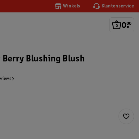
Winkels
Klantenservice
0
.
00
y Berry Blushing Blush
eviews