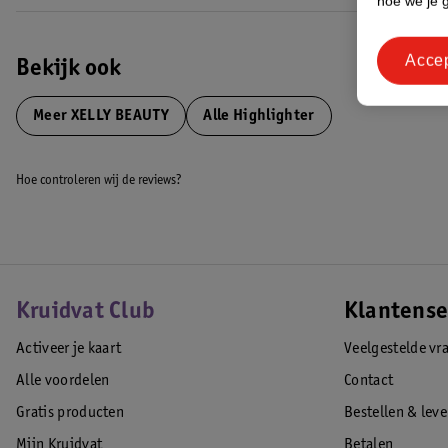
hoe we je 
Acce
Bekijk ook
Meer
XELLY BEAUTY
Alle Highlighter
Hoe controleren wij de reviews?
Kruidvat Club
Klantense
Activeer je kaart
Veelgestelde vr
Alle voordelen
Contact
Gratis producten
Bestellen & lev
Mijn Kruidvat
Betalen