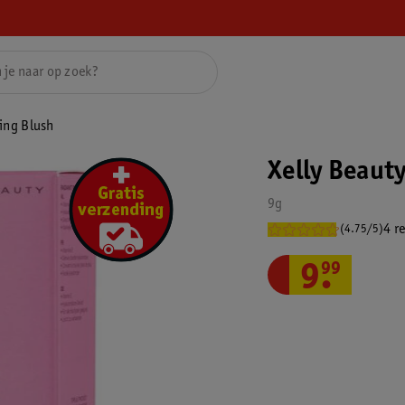
hing Blush
Xelly Beaut
9g
4 r
(4.75/5)
9
.
99