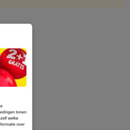
te
iedingen tonen
 zelf welke
formatie over