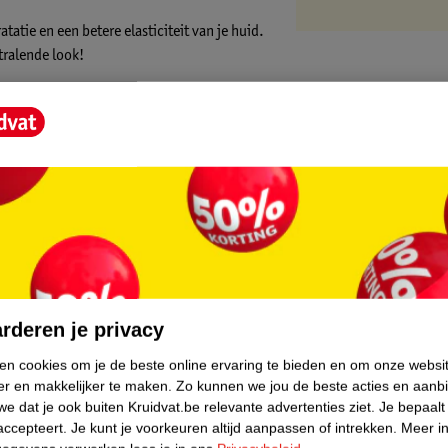
tie en een betere elasticiteit van je huid.
tralende look!
 blush met een make-upkwast, je vingers of
core.
rderen je privacy
ken cookies om je de beste online ervaring te bieden en om onze websi
er en makkelijker te maken.
Zo kunnen we jou de beste acties en aanb
e dat je ook buiten Kruidvat.be relevante advertenties ziet.
Je bepaalt
accepteert.
Je kunt je voorkeuren altijd aanpassen of intrekken.
Meer in