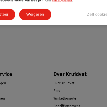
gegevens verwerken lees je in ons
Privacybeleid
.
pteer
Weigeren
Zelf cooki
rvice
Over Kruidvat
agen
Over Kruidvat
Pers
eren
Winkelformule
Bedrijfsgegevens