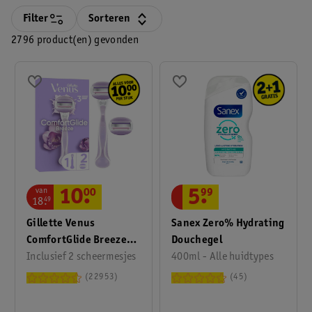
Filter
Sorteren
2796 product(en) gevonden
van
10
.
00
5
.
99
18
.
49
Gillette Venus
Sanex Zero% Hydrating
ComfortGlide Breeze
Douchegel
Scheersysteem
Inclusief 2 scheermesjes
400ml - Alle huidtypes
22953
45