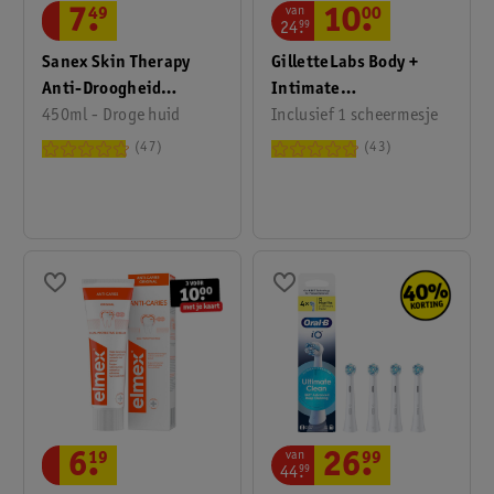
van
7
.
49
10
.
00
24
.
99
Sanex Skin Therapy
GilletteLabs Body +
Anti-Droogheid
Intimate
Douchecreme
450ml - Droge huid
Scheersysteem
Inclusief 1 scheermesje
47
43
van
6
.
19
26
.
99
44
.
99