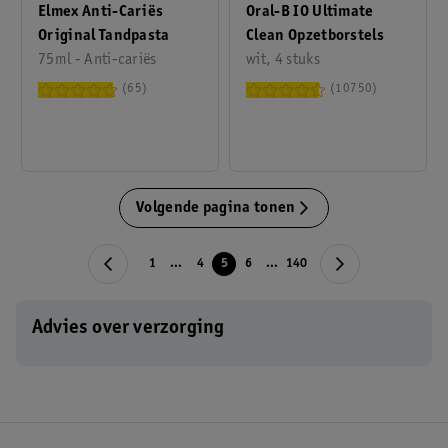
Elmex Anti-Cariës
Oral-B IO Ultimate
Original Tandpasta
Clean Opzetborstels
75ml - Anti-cariës
wit, 4 stuks
65
10750
Volgende pagina tonen
1
...
4
5
6
...
140
Advies over verzorging