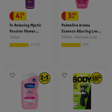
4
.
49
3
.
99
Fa Relaxing Mystic
Palmolive Aroma
Passion Flower
Essence Alluring Love
Deodorant Spray
150ml
Douchegel
250ml - Normale huid
1152
39