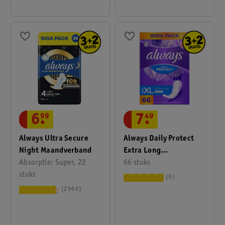
6
.
99
7
.
49
Always Ultra Secure
Always Daily Protect
Night Maandverband
Extra Long
Absorptie: Super, 22
Inlegkruisjes
66 stuks
stuks
5
2966