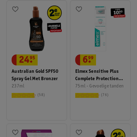
24
.
95
6
.
99
Australian Gold SPF50
Elmex Sensitive Plus
Spray Gel Met Bronzer
Complete Protection
237ml
Tandpasta
75ml - Gevoelige tanden
58
76