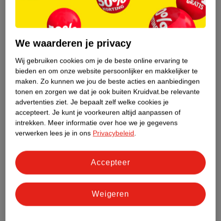
We waarderen je privacy
Wij gebruiken cookies om je de beste online ervaring te
4
.
39
4
.
89
bieden en om onze website persoonlijker en makkelijker te
maken.
Zo kunnen we jou de beste acties en aanbiedingen
Sensodyne Proglasur
Dove Men+ Care
tonen en zorgen we dat je ook buiten Kruidvat.be relevante
Daily Protection
Advanced Care Clean
advertenties ziet.
Je bepaalt zelf welke cookies je
Tandpasta
75ml -
Comfort Anti-
150ml
accepteert.
Je kunt je voorkeuren altijd aanpassen of
Glazuurbescherming
Transpirant Deodorant
249
intrekken.
Meer informatie over hoe we je gegevens
Spray
verwerken lees je in ons
Privacybeleid
.
149
Accepteer
Weigeren