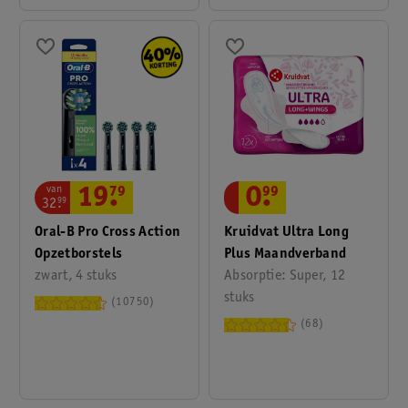
van
0
.
99
19
.
79
32
.
99
Kruidvat Ultra Long
Oral-B Pro Cross Action
Plus Maandverband
Opzetborstels
Absorptie: Super, 12
zwart, 4 stuks
stuks
10750
68