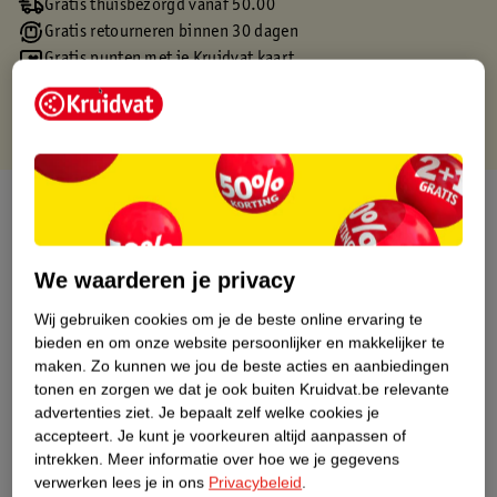
Gratis thuisbezorgd vanaf 50.00
Gratis retourneren binnen 30 dagen
Gratis punten met je Kruidvat kaart
Over dit product
Productinformatie
We waarderen je privacy
Etiketinformatie
Wij gebruiken cookies om je de beste online ervaring te
bieden en om onze website persoonlijker en makkelijker te
maken.
Zo kunnen we jou de beste acties en aanbiedingen
Nature Impact Score
tonen en zorgen we dat je ook buiten Kruidvat.be relevante
advertenties ziet.
Je bepaalt zelf welke cookies je
Dit product heeft (nog) geen Nature
accepteert.
Je kunt je voorkeuren altijd aanpassen of
Impact Score.
intrekken.
Meer informatie over hoe we je gegevens
Meer informatie
verwerken lees je in ons
Privacybeleid
.