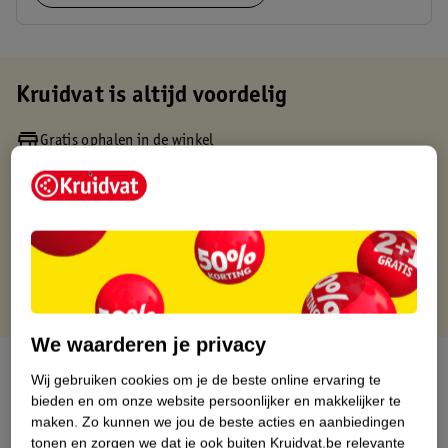
Kruidvat is altijd voordelig
Gratis ophalen in de winkel
Op werkdagen voor 22:00 uur besteld, volgende dag in huis
Gratis thuisbezorgd vanaf 50.00
Gratis retourneren binnen 30 dagen
Gratis punten met je Kruidvat kaart
We waarderen je privacy
Over dit product
Wij gebruiken cookies om je de beste online ervaring te
bieden en om onze website persoonlijker en makkelijker te
Productinformatie
maken.
Zo kunnen we jou de beste acties en aanbiedingen
tonen en zorgen we dat je ook buiten Kruidvat.be relevante