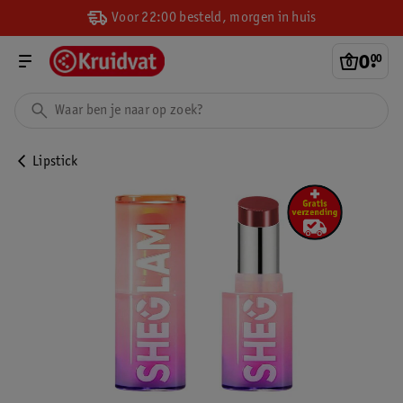
Voor 22:00 besteld, morgen in huis
0
.
00
Lipstick