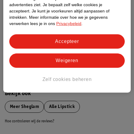
advertenties ziet.
Je bepaalt zelf welke cookies je
Etiketinformatie
accepteert.
Je kunt je voorkeuren altijd aanpassen of
intrekken.
Meer informatie over hoe we je gegevens
verwerken lees je in ons
Privacybeleid
.
Nature Impact Score
Dit product heeft (nog) geen Nature
Impact Score.
Accepteer
Meer informatie
Weigeren
Bestel & Bezorginformatie
Zelf cookies beheren
Bekijk ook
Meer
Sheglam
Alle Lipstick
Hoe controleren wij de reviews?