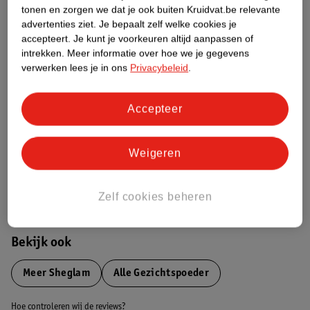
Productinformatie
tonen en zorgen we dat je ook buiten Kruidvat.be relevante
advertenties ziet.
Je bepaalt zelf welke cookies je
accepteert.
Je kunt je voorkeuren altijd aanpassen of
Etiketinformatie
intrekken.
Meer informatie over hoe we je gegevens
verwerken lees je in ons
Privacybeleid
.
Nature Impact Score
Dit product heeft (nog) geen Nature
Accepteer
Impact Score.
Meer informatie
Weigeren
Bestel & Bezorginformatie
Zelf cookies beheren
Bekijk ook
Meer
Sheglam
Alle Gezichtspoeder
Hoe controleren wij de reviews?