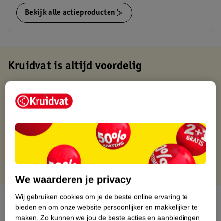
Bekijk alle actieproducten
Kruidvat is altijd voordelig
Gratis ophalen in de winkel
Op werkdagen voor 22:00 uur besteld, volgende dag in huis
Gratis thuisbezorgd vanaf 50.00
Gratis retourneren binnen 30 dagen
Gratis punten met je Kruidvat kaart
We waarderen je privacy
Wij gebruiken cookies om je de beste online ervaring te
Over dit product
bieden en om onze website persoonlijker en makkelijker te
maken.
Zo kunnen we jou de beste acties en aanbiedingen