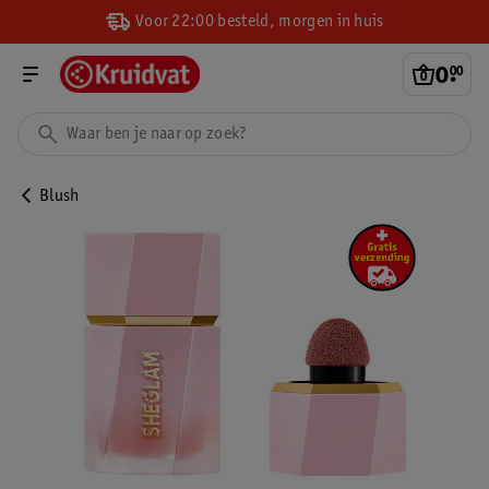
Voor 22:00 besteld, morgen in huis
0
.
00
Blush