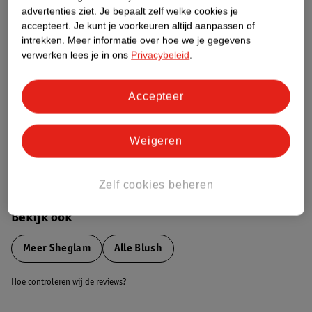
advertenties ziet.
Je bepaalt zelf welke cookies je
Etiketinformatie
accepteert.
Je kunt je voorkeuren altijd aanpassen of
intrekken.
Meer informatie over hoe we je gegevens
verwerken lees je in ons
Privacybeleid
.
Nature Impact Score
Dit product heeft (nog) geen Nature
Impact Score.
Accepteer
Meer informatie
Weigeren
Bestel & Bezorginformatie
Zelf cookies beheren
Bekijk ook
Meer
Sheglam
Alle Blush
Hoe controleren wij de reviews?