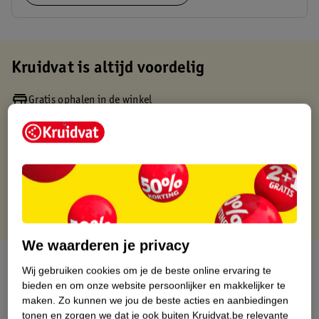
Kruidvat is altijd voordelig
Gratis ophalen in de winkel
Op werkdagen voor 22:00 uur besteld, volgende dag in huis
Gratis thuisbezorgd vanaf 50.00
Gratis retourneren binnen 30 dagen
Gratis punten met je Kruidvat kaart
We waarderen je privacy
Over dit product
Wij gebruiken cookies om je de beste online ervaring te
bieden en om onze website persoonlijker en makkelijker te
Productinformatie
maken.
Zo kunnen we jou de beste acties en aanbiedingen
tonen en zorgen we dat je ook buiten Kruidvat.be relevante