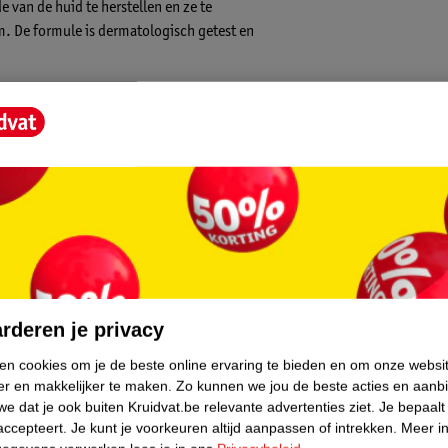
 van de huid te herstellen en ze te
. De formule is dermatologisch getest en
stellen en te beschermen tegen roodheid
core.
rderen je privacy
ken cookies om je de beste online ervaring te bieden en om onze websi
er en makkelijker te maken.
Zo kunnen we jou de beste acties en aanb
e dat je ook buiten Kruidvat.be relevante advertenties ziet.
Je bepaalt
accepteert.
Je kunt je voorkeuren altijd aanpassen of intrekken.
Meer in