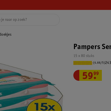
doekjes
Pampers Sen
15 x 80 stuks
243
(4.66/5)
59
.
99