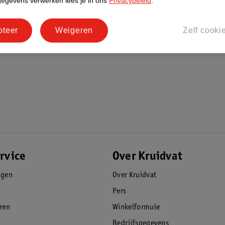
gegevens verwerken lees je in ons
Privacybeleid
.
pteer
Weigeren
Zelf cooki
rvice
Over Kruidvat
agen
Over Kruidvat
Pers
eren
Winkelformule
Bedrijfsgegevens