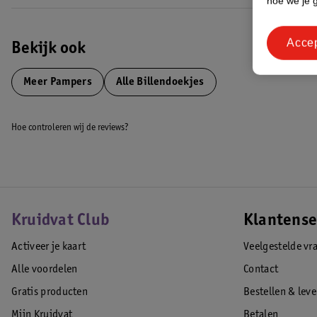
hoe we je 
Acce
Bekijk ook
Meer
Pampers
Alle Billendoekjes
Hoe controleren wij de reviews?
Kruidvat Club
Klantense
Activeer je kaart
Veelgestelde vr
Alle voordelen
Contact
Gratis producten
Bestellen & lev
Mijn Kruidvat
Betalen