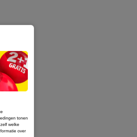
te
iedingen tonen
 zelf welke
formatie over