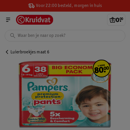
Voor 22:00 besteld, morgen in huis
0
.
00
Luierbroekjes maat 6