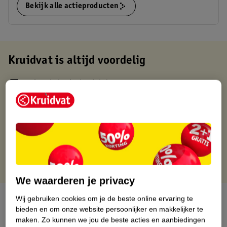
Bekijk alle actieproducten
Kruidvat is altijd voordelig
Gratis ophalen in de winkel
Op werkdagen voor 22:00 uur besteld, volgende dag in huis
Gratis thuisbezorgd vanaf 50.00
Gratis retourneren binnen 30 dagen
Gratis punten met je Kruidvat kaart
We waarderen je privacy
Over dit product
Wij gebruiken cookies om je de beste online ervaring te
bieden en om onze website persoonlijker en makkelijker te
maken.
Zo kunnen we jou de beste acties en aanbiedingen
Productinformatie