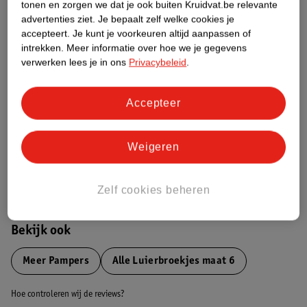
tonen en zorgen we dat je ook buiten Kruidvat.be relevante
advertenties ziet.
Je bepaalt zelf welke cookies je
Etiketinformatie
accepteert.
Je kunt je voorkeuren altijd aanpassen of
intrekken.
Meer informatie over hoe we je gegevens
verwerken lees je in ons
Privacybeleid
.
Nature Impact Score
Dit product heeft (nog) geen Nature
Accepteer
Impact Score.
Meer informatie
Weigeren
Bestel & Bezorginformatie
Zelf cookies beheren
Bekijk ook
Meer
Pampers
Alle Luierbroekjes maat 6
Hoe controleren wij de reviews?