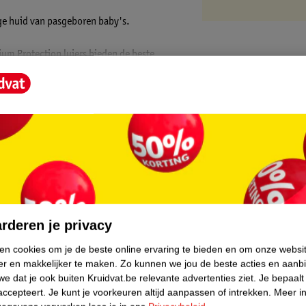
ge huid van pasgeboren baby's.
um Protection luiers bieden de beste
ën die urine en ontlasting onmiddellijk
n.
fort en bescherming hullen.
id van baby's te beschermen.
core.
se kraamafdelingen. Ze zijn 100% veilig
 door de dermatologen van de Skin Health
rderen je privacy
 dat baby's ze goedkeuren!
ken cookies om je de beste online ervaring te bieden en om onze websi
er en makkelijker te maken.
Zo kunnen we jou de beste acties en aanb
:
e dat je ook buiten Kruidvat.be relevante advertenties ziet.
Je bepaalt
Protect tailleband die comfortabel past om
accepteert.
Je kunt je voorkeuren altijd aanpassen of intrekken.
Meer in