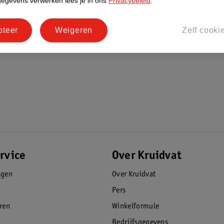
gegevens verwerken lees je in ons
Privacybeleid
.
 en ontlasting van de huid weg te houden
pteer
Weigeren
Zelf cooki
, de Stop & Protect-pocket voorkomt lekken
tjes voorkomen
ine en geeft aan wanneer de luier kan worden
23/2009.
rvice
Over Kruidvat
agen
Over Kruidvat
Pers
eren
Winkelformule
Bedrijfsgegevens