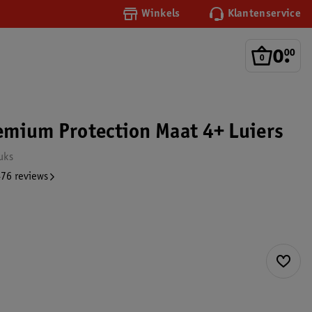
Winkels
Klantenservice
0
.
00
mium Protection Maat 4+ Luiers
uks
76 reviews