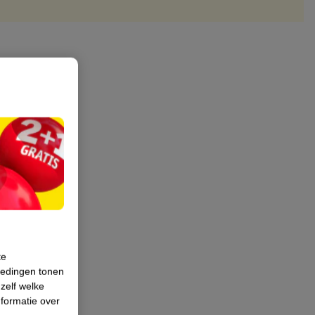
te
iedingen tonen
 zelf welke
formatie over