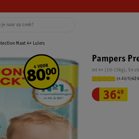
ection Maat 4+ Luiers
Pampers Pre
mt 4+ (10-15kg), 54 st
424
(4.63/5)
36
.
49