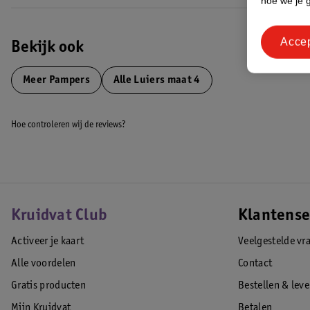
hoe we je 
• Unieke derma comfort laag met meer dan 1000 microporiën om urine
• Ultrazachte materialen speciaal voor de delicate huid van je baby
Acce
• Bescherming rondom: de Absorb Core absorbeert onmiddellijk vocht
Bekijk ook
aan de achterkant en de beschermrandjes helpen lekken rond de been
• De urine-indicator kleurt blauw wanneer het in contact komt met ur
Meer
Pampers
Alle Luiers maat 4
verschoond
• Goedgekeurd door de dermatologen van de Skin Health Alliance
Hoe controleren wij de reviews?
*Zoals gereglementeerd in de EU-regelgeving voor cosmetica, nr. 12
EAN code:8006530189866
Kruidvat Club
Klantense
Activeer je kaart
Veelgestelde vr
Alle voordelen
Contact
Gratis producten
Bestellen & lev
Mijn Kruidvat
Betalen