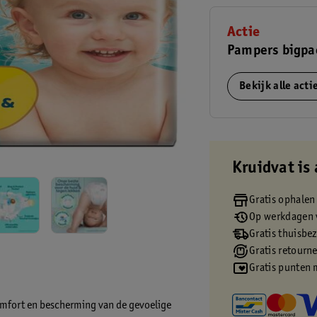
Actie
Pampers bigpac
Bekijk alle act
Kruidvat is 
Gratis ophalen
Op werkdagen v
Gratis thuisbe
Gratis retourn
Gratis punten 
mfort en bescherming van de gevoelige