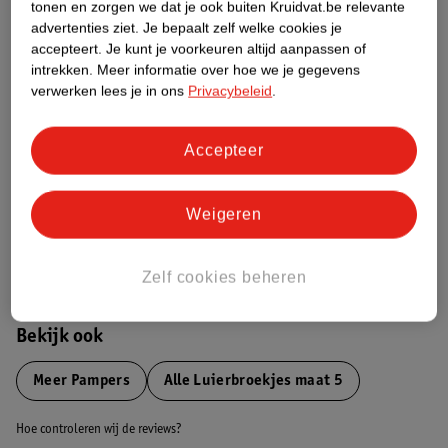
tonen en zorgen we dat je ook buiten Kruidvat.be relevante
advertenties ziet.
Je bepaalt zelf welke cookies je
Etiketinformatie
accepteert.
Je kunt je voorkeuren altijd aanpassen of
intrekken.
Meer informatie over hoe we je gegevens
verwerken lees je in ons
Privacybeleid
.
Nature Impact Score
Dit product heeft (nog) geen Nature
Accepteer
Impact Score.
Meer informatie
Weigeren
Bestel & Bezorginformatie
Zelf cookies beheren
Bekijk ook
Meer
Pampers
Alle Luierbroekjes maat 5
Hoe controleren wij de reviews?