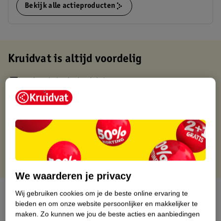
Bekijk alle actieproducten
Kruidvat is altijd voordelig
Gratis ophalen in de winkel
Op werkdagen voor 22:00 uur besteld, volgende dag in huis
Gratis thuisbezorgd vanaf 50.00
Gratis retourneren binnen 30 dagen
Gratis punten met je Kruidvat kaart
We waarderen je privacy
Over dit product
Wij gebruiken cookies om je de beste online ervaring te
bieden en om onze website persoonlijker en makkelijker te
maken.
Zo kunnen we jou de beste acties en aanbiedingen
Productinformatie