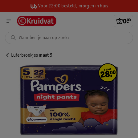
Voor 22:00 besteld, morgen in huis
0
.
00
Luierbroekjes maat 5